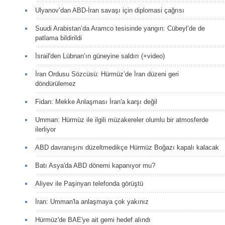
Ulyanov’dan ABD-İran savaşı için diplomasi çağrısı
Suudi Arabistan’da Aramco tesisinde yangın: Cübeyl’de de
patlama bildirildi
İsrail'den Lübnan’ın güneyine saldırı (+video)
İran Ordusu Sözcüsü: Hürmüz’de İran düzeni geri
döndürülemez
Fidan: Mekke Anlaşması İran'a karşı değil
Umman: Hürmüz ile ilgili müzakereler olumlu bir atmosferde
ilerliyor
ABD davranışını düzeltmedikçe Hürmüz Boğazı kapalı kalacak
Batı Asya'da ABD dönemi kapanıyor mu?
Aliyev ile Paşinyan telefonda görüştü
İran: Umman'la anlaşmaya çok yakınız
Hürmüz'de BAE'ye ait gemi hedef alındı