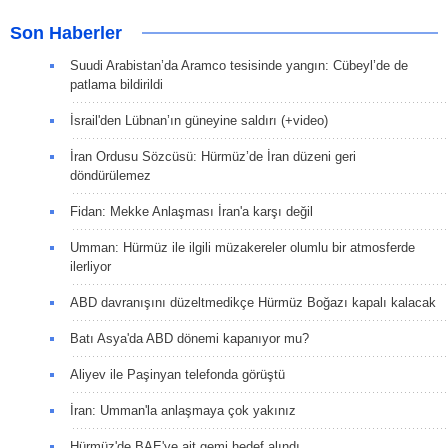
Son Haberler
Suudi Arabistan’da Aramco tesisinde yangın: Cübeyl’de de
patlama bildirildi
İsrail'den Lübnan’ın güneyine saldırı (+video)
İran Ordusu Sözcüsü: Hürmüz’de İran düzeni geri
döndürülemez
Fidan: Mekke Anlaşması İran'a karşı değil
Umman: Hürmüz ile ilgili müzakereler olumlu bir atmosferde
ilerliyor
ABD davranışını düzeltmedikçe Hürmüz Boğazı kapalı kalacak
Batı Asya'da ABD dönemi kapanıyor mu?
Aliyev ile Paşinyan telefonda görüştü
İran: Umman'la anlaşmaya çok yakınız
Hürmüz'de BAE'ye ait gemi hedef alındı