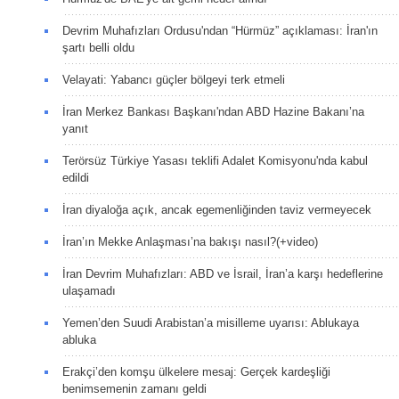
Devrim Muhafızları Ordusu'ndan “Hürmüz” açıklaması: İran'ın
şartı belli oldu
Velayati: Yabancı güçler bölgeyi terk etmeli
İran Merkez Bankası Başkanı'ndan ABD Hazine Bakanı’na
yanıt
Terörsüz Türkiye Yasası teklifi Adalet Komisyonu'nda kabul
edildi
İran diyaloğa açık, ancak egemenliğinden taviz vermeyecek
İran’ın Mekke Anlaşması’na bakışı nasıl?(+video)
İran Devrim Muhafızları: ABD ve İsrail, İran’a karşı hedeflerine
ulaşamadı
Yemen’den Suudi Arabistan’a misilleme uyarısı: Ablukaya
abluka
Erakçi’den komşu ülkelere mesaj: Gerçek kardeşliği
benimsemenin zamanı geldi