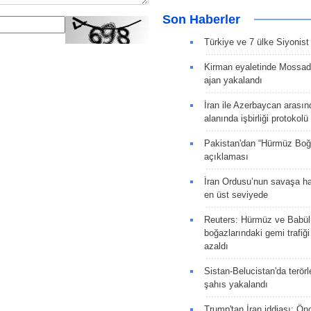
Son Haberler
Türkiye ve 7 ülke Siyonist İ
Kirman eyaletinde Mossad 
ajan yakalandı
İran ile Azerbaycan arasın
alanında işbirliği protokol
Pakistan'dan “Hürmüz Boğ
açıklaması
İran Ordusu’nun savaşa ha
en üst seviyede
Reuters: Hürmüz ve Babü
boğazlarındaki gemi trafiğ
azaldı
Sistan-Belucistan'da terörl
şahıs yakalandı
Trump'tan İran iddiası: Ön