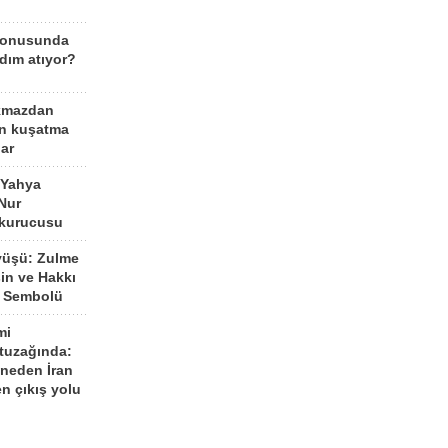
konusunda
dım atıyor?
kmazdan
an kuşatma
ar
 Yahya
Nur
 kurucusu
yüşü: Zulme
şin ve Hakkı
 Sembolü
mi
 tuzağında:
neden İran
n çıkış yolu