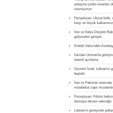
anlaşma çünkü insanları 
istemiyorum
Pezşekiyan: Ulusal birlik, 
karşı en büyük kalkanımız
İran ve İtalya Dışişleri Ba
gelişmeleri görüştü
Erdebil Valisi'nden Azerba
İran'dan Umman'la görüşme
önemli açıklama
Siyonist İsrail, Lübnan'ın 
başlattı
İran ve Pakistan arasında t
mutabakat zaptı imzalandı
Pezeşkiyan: Filistin halkı
durmaya devam edeceğiz
Lübnan'ın güneyinde patla