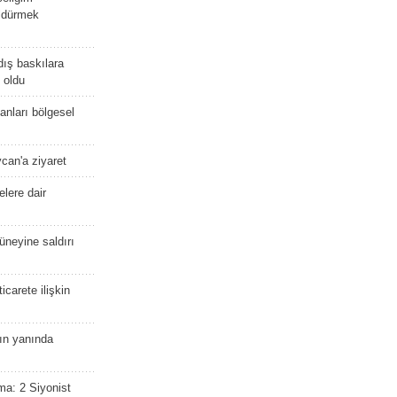
öldürmek
dış baskılara
 oldu
kanları bölgesel
ycan'a ziyaret
lere dair
güneyine saldırı
icarete ilişkin
nın yanında
ma: 2 Siyonist