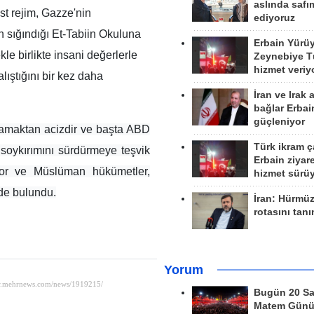
aslında safım
st rejim, Gazze'nin
ediyoruz
 sığındığı Et-Tabiin Okuluna
Erbain Yürü
e birlikte insani değerlerle
Zeynebiye Tü
hizmet veriy
lıştığını bir kez daha
İran ve Irak 
bağlar Erbai
güçleniyor
gılamaktan acizdir ve başta ABD
Türk ikram ç
 soykırımını sürdürmeye teşvik
Erbain ziyare
ıyor ve Müslüman hükümetler,
hizmet sürü
nde bulundu.
İran: Hürmü
rotasını tan
Yorum
Bugün 20 Sa
Matem Gün