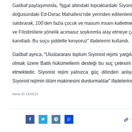
Galibaf paylaşımında, “İşgal altındaki topraklardaki Siyoni
doğusundaki Ed-Derac Mahallesi'nde yerinden edilenlerin
saldırarak, 100'den fazla çocuk ve masum insanı katletmekl
ve Filistinlilere yönelik acımasız soykırımla alay etmeye ça
kanıtladı. Bu suçu şiddetle kınıyoruz” ifadelerini kullandı.
Galibaf ayrıca, “Uluslararası toplum Siyonist rejimi yar
olmak üzere Batılı hükümetlerin desteği bu suç çetesini
etmektedir. Siyonist rejim yalnızca güç dilinden anl
Siyonist rejimin ölüm makinesini durdurmalılar” ifadeleri
News ID
1919215