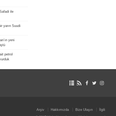
afadi ile
r yarın Suudi
tan’ın yeni
üştü
it petrol
 vurduk
Arşiv
Hakkımızda
Bize Ulaşın
İlgili