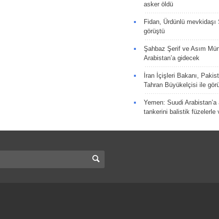
asker öldü
Fidan, Ürdünlü mevkidaşı S
görüştü
Şahbaz Şerif ve Asım Müni
Arabistan’a gidecek
İran İçişleri Bakanı, Pakis
Tahran Büyükelçisi ile gör
Yemen: Suudi Arabistan’a a
tankerini balistik füzelerle