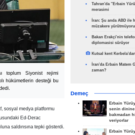
Tahran'da ''Erbain Yürü
merasimi
İran: Şu anda ABD ile 
müzakere yürütmüyoru
Bakan Erakçi'nin telefo
diplomasisi sürüyor
Kutsal kent Kerbela'dan
İran'da Erbain Matem 
zaman?
sı toplum Siyonist rejimi
lı hükümetlerin desteği bu
dedi.
Demeç
Erbain Yürü
f, sosyal medya platformu
senin dinine
bakmadan h
oğusundaki Ed-Derac
veriyorlar
una saldırısına tepki gösterdi.
Erbain Yürü