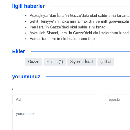
İlgili haberler
Pezeşkiyan'dan İsrail'in Gazze’deki okul saldırısına kınama
Şehit Heniyye'nin intikamını almak dini ve milli görevimizdir
İran İsrail'in Gazze’deki okul saldırısını kınadı
Ayetullah Sistani, İsrail'in Gazze’deki okul saldırısını kınadı
Hamas'tan İsrail'in okul saldırısına tepki
Ekler
Gazze
Filistin (1)
Siyonist İsrail
galibaf
yorumunuz