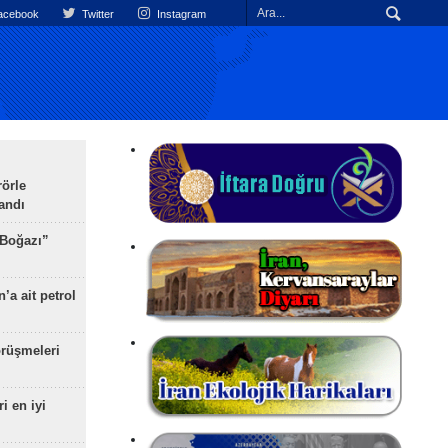
cebook
Twitter
Instagram
rörle
landı
 Boğazı”
’a ait petrol
rüşmeleri
ri en iyi