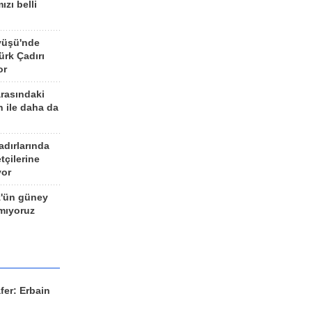
ızı belli
yüşü'nde
rk Çadırı
or
arasındaki
n ile daha da
adırlarında
tçilerine
yor
z'ün güney
ımıyoruz
fer: Erbain
ü