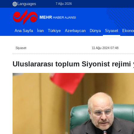
7 Ağu 2026
Ana Sayfa
İran
Türkiye
Azerbaycan
Dünya
Siyaset
Ekono
Siyaset
11 Ağu 2024 07:48
Uluslararası toplum Siyonist rejimi