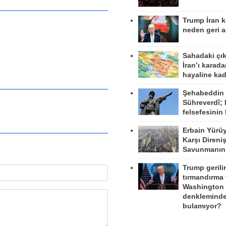
Trump İran 
neden geri a
Sahadaki çı
İran’ı karad
hayaline kad
Şehabeddin
Sühreverdî; 
felsefesinin
Erbain Yürü
Karşı Direni
Savunmanın
Trump gerili
tırmandırma
Washington 
denkleminde
bulamıyor?