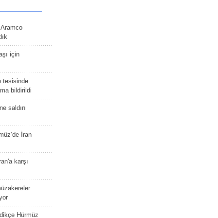
n Aramco
dık
şı için
 tesisinde
a bildirildi
ne saldırı
müz’de İran
an'a karşı
müzakereler
yor
edikçe Hürmüz