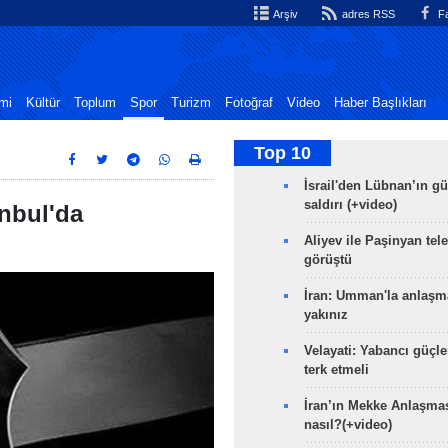
Arşiv
adres RSS
Fa
mi
Kültür
Toplum
Spor
Turizm
Fotoğraf
Video
Haber Başlıkları
Top 10
İsrail'den Lübnan’ın g
saldırı (+video)
anbul'da
Aliyev ile Paşinyan tel
görüştü
İran: Umman'la anlaşm
yakınız
Velayati: Yabancı güçle
terk etmeli
İran’ın Mekke Anlaşmas
nasıl?(+video)