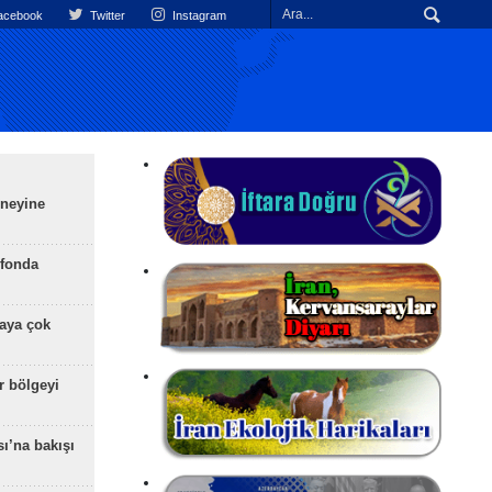
cebook
Twitter
Instagram
üneyine
efonda
aya çok
r bölgeyi
ı’na bakışı