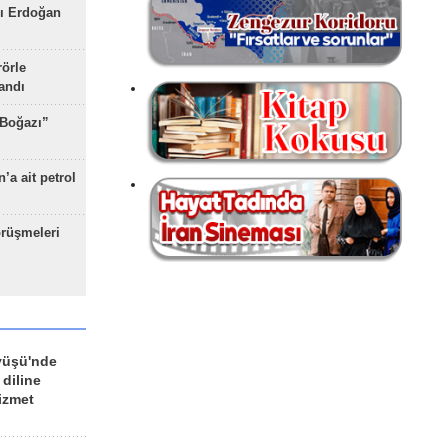
ı Erdoğan
rörle
landı
 Boğazı”
’a ait petrol
rüşmeleri
yüşü'nde
 diline
izmet