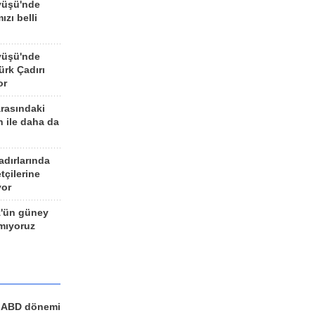
yüşü'nde
ızı belli
yüşü'nde
rk Çadırı
or
arasındaki
n ile daha da
adırlarında
tçilerine
yor
z'ün güney
ımıyoruz
a ABD dönemi