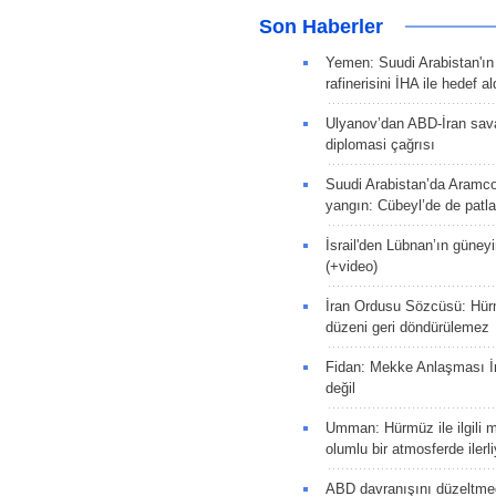
Son Haberler
Yemen: Suudi Arabistan'ı
rafinerisini İHA ile hedef al
Ulyanov’dan ABD-İran sava
diplomasi çağrısı
Suudi Arabistan’da Aramco
yangın: Cübeyl’de de patlam
İsrail'den Lübnan’ın güneyi
(+video)
İran Ordusu Sözcüsü: Hür
düzeni geri döndürülemez
Fidan: Mekke Anlaşması İr
değil
Umman: Hürmüz ile ilgili 
olumlu bir atmosferde ilerli
ABD davranışını düzeltm