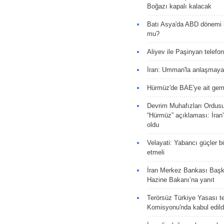
Boğazı kapalı kalacak
Batı Asya'da ABD dönemi 
mu?
Aliyev ile Paşinyan telefo
İran: Umman'la anlaşmaya
Hürmüz'de BAE'ye ait gemi
Devrim Muhafızları Ordus
“Hürmüz” açıklaması: İran'ı
oldu
Velayati: Yabancı güçler bö
etmeli
İran Merkez Bankası Baş
Hazine Bakanı’na yanıt
Terörsüz Türkiye Yasası tek
Komisyonu'nda kabul edild