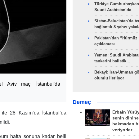
Türkiye Cumhurbaşkan
Suudi Arabistan’da
Sistan-Belucistan'da te
bağlantılı 8 şahıs yaka
Pakistan'dan “Hürmüz
açıklaması
Yemen: Suudi Arabistan
tankerini balistik…
Bekayi: İran-Umman gö
olumlu ilerliyor
l Aviv maçı İstanbul'da
Demeç
Erbain Yürü
ile 28 Kasım’da İstanbul’da
senin dinine
ildi.
bakmadan h
veriyorlar
um hafta sonuna kadar belli