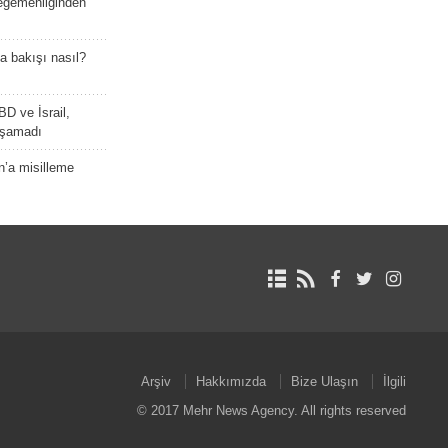
 egemenliğinden
a bakışı nasıl?
BD ve İsrail,
laşamadı
n’a misilleme
Arşiv
Hakkımızda
Bize Ulaşın
İlgili
© 2017 Mehr News Agency. All rights reserved