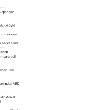
kapanıyor
nda görüştü
 çok yakınız
 hedef alındı
u'ndan
n şartı belli
lgeyi terk
kanı'ndan ABD
lifi Adalet
i