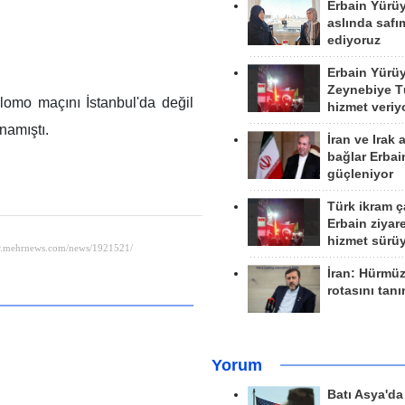
Erbain Yürü
aslında safım
ediyoruz
Erbain Yürü
Zeynebiye Tü
lomo maçını İstanbul'da değil
hizmet veriy
namıştı.
İran ve Irak 
bağlar Erbai
güçleniyor
Türk ikram ç
Erbain ziyare
hizmet sürü
İran: Hürmü
rotasını tan
Yorum
Batı Asya'd