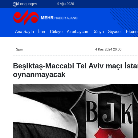
9 Ağu 2026
Ana Sayfa
İran
Türkiye
Azerbaycan
Dünya
Siyaset
Ekono
Spor
4 Kas 2024 20:30
Beşiktaş-Maccabi Tel Aviv maçı İst
oynanmayacak