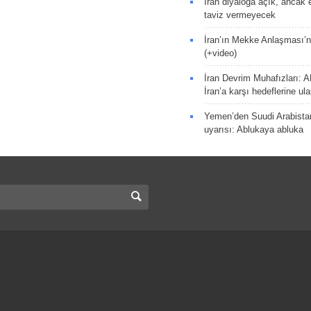
İran diyaloğa açık, ancak
taviz vermeyecek
İran’ın Mekke Anlaşması’n
(+video)
İran Devrim Muhafızları: A
İran’a karşı hedeflerine u
Yemen’den Suudi Arabista
uyarısı: Ablukaya abluka