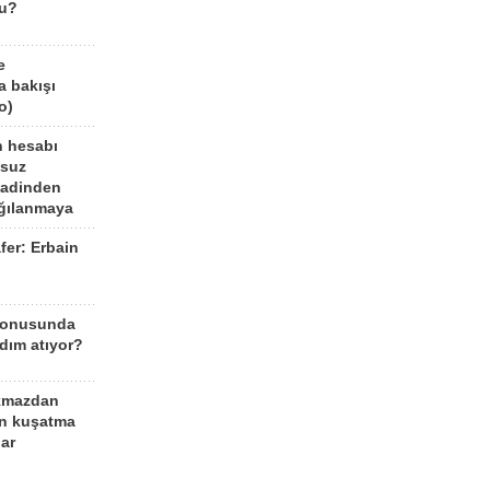
mu?
e
a bakışı
o)
n hesabı
lsuz
aadinden
ağılanmaya
fer: Erbain
ü
konusunda
dım atıyor?
kmazdan
an kuşatma
ar