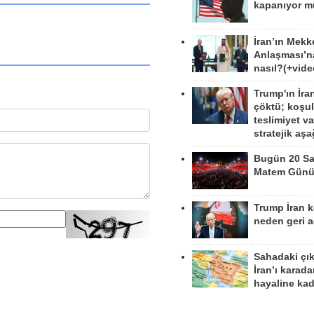
kapanıyor 
İran’ın Mekk
Anlaşması’n
nasıl?(+vide
Trump'ın İra
çöktü; koşu
teslimiyet v
stratejik aş
Bugün 20 Sa
Matem Gün
Trump İran 
neden geri a
Sahadaki çı
İran’ı karad
hayaline kad