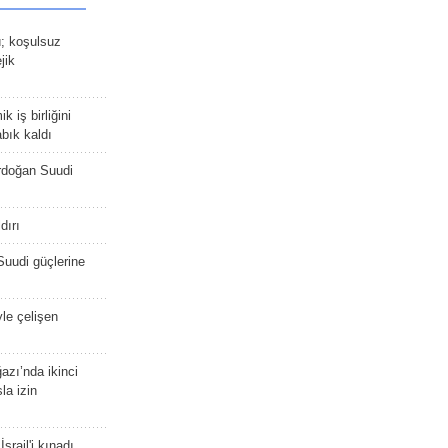
ü; koşulsuz
jik
 iş birliğini
bık kaldı
rdoğan Suudi
dırı
Suudi güçlerine
yle çelişen
zı’nda ikinci
la izin
srail'i kınadı