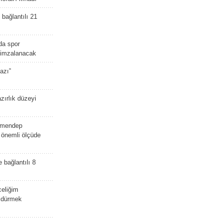
bağlantılı 21
da spor
ü imzalanacak
azı”
zırlık düzeyi
lmendep
i önemli ölçüde
e bağlantılı 8
celiğim
öldürmek