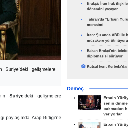
Erakçi: İran-Irak ilişkile
dönemini yaşıyor
Tahran'da ''Erbain Yürü
merasimi
İran: Şu anda ABD ile 
müzakere yürütmüyoru
Bakan Erakçi'nin telefo
diplomasisi sürüyor
Kutsal kent Kerbela'dan
in Suriye’deki gelişmelere
Demeç
nin
Suriye
’deki gelişmelere
Erbain Yürü
senin dinine
bakmadan h
veriyorlar
ğı paylaşımda, Arap Birliği’ne
Erbain Yürü