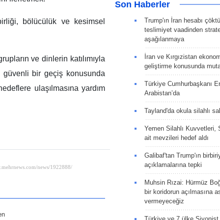
Son Haberler
Trump'ın İran hesabı çökt
rliği, bölücülük ve kesimsel
teslimiyet vaadinden strate
aşağılanmaya
İran ve Kırgızistan ekonomik
rupların ve dinlerin katılımıyla
geliştirme konusunda muta
e güvenli bir geçiş konusunda
Türkiye Cumhurbaşkanı E
 hedeflere ulaşılmasına yardım
Arabistan’da
Tayland'da okula silahlı sal
Yemen Silahlı Kuvvetleri, 
ait mevzileri hedef aldı
Galibaf'tan Trump'ın birbiri
açıklamalarına tepki
Muhsin Rızai: Hürmüz Boğa
bir koridorun açılmasına as
vermeyeceğiz
en
Türkiye ve 7 ülke Siyonist İ