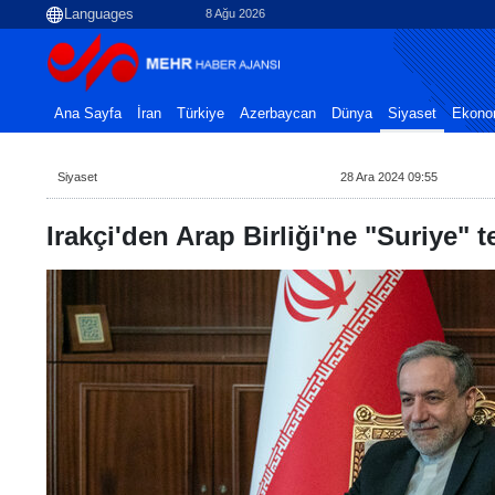
8 Ağu 2026
Ana Sayfa
İran
Türkiye
Azerbaycan
Dünya
Siyaset
Ekono
Siyaset
28 Ara 2024 09:55
Irakçi'den Arap Birliği'ne "Suriye" t