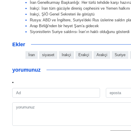
İran Genelkurmay Başkanlığı: Her türlü tehdide karşı hazırı
Irakçi: İran tüm gücüyle direniş cephesini ve Yemen halkını
Irakçi, ŞİÖ Genel Sekreteri ile görüştü
Rusya: ABD ve İngiltere, Suriye'deki Rus üslerine saldırı pla
Arap Birliği'nden bir heyet Şam'a gidecek
Siyonistlerin Suriye saldırısı İran’ın haklı olduğunu gösterdi
Ekler
İran
siyaset
Irakçi
Erakçi
Arakçi
Suriye
yorumunuz