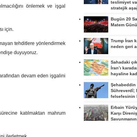
teslimiyet v
ılmacılığını önlemek ve işgal
stratejik aş
Bugün 20 Sa
Matem Gün
ı için.
Trump İran 
ayan tehditlere yönlendirmek
neden geri a
endişe duyuyoruz.
Sahadaki çı
İran’ı karad
hayaline kad
 tarafından devam eden işgalini
Şehabeddin
Sühreverdî; 
felsefesinin
Erbain Yürü
 sürecine katılmaktan mahrum
Karşı Direni
Savunmanın
ni ilerletmek.