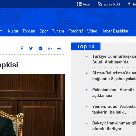
Arşiv
adres RSS
Fa
mi
Kültür
Toplum
Spor
Turizm
Fotoğraf
Video
Haber Başlıkları
Top 10
Türkiye Cumhurbaşkan
Suudi Arabistan’da
epkisi
Sistan-Belucistan'da te
bağlantılı 8 şahıs yaka
Pakistan'dan “Hürmüz
açıklaması
Yemen: Suudi Arabistan
tankerini balistik…
Bekayi: İran-Umman gö
olumlu ilerliyor