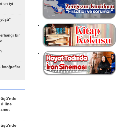
ri en iyi
yüşü''
herhangi bir
z
n
 fotoğraflar
yüşü'nde
 diline
izmet
yüşü'nde