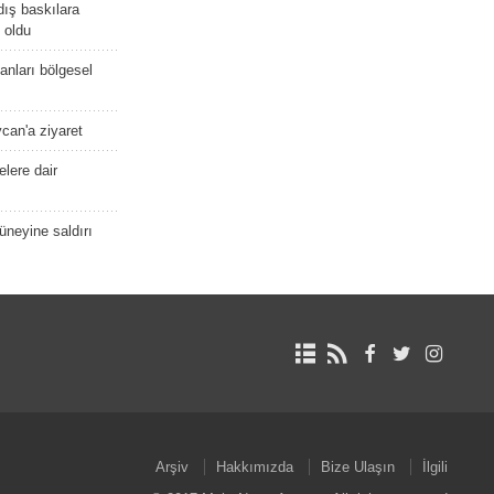
dış baskılara
 oldu
kanları bölgesel
ycan'a ziyaret
lere dair
güneyine saldırı
Arşiv
Hakkımızda
Bize Ulaşın
İlgili