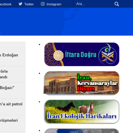
cebook
Twitter
Instagram
ı Erdoğan
rörle
landı
 Boğazı”
’a ait petrol
rüşmeleri