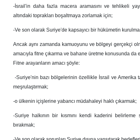
-İsrail'in daha fazla macera aramasını ve tehlikeli yay
altındaki toprakları boşaltmaya zorlamak için;
-Ve son olarak Suriye'de kapsayıcı bir hükümetin kurulmas
Ancak aynı zamanda kamuoyunu ve bölgeyi gerçekçi olm
amacıyla fitne çıkarma ve bahane üretme konusunda da 
Fitne arayanların amacı şöyle:
-Suriye'nin bazı bölgelerinin özellikle İsrail ve Amerika
meşrulaştırmak;
-o ülkenin içişlerine yabancı müdahaleyi haklı çıkarmak;
-Suriye halkının bir kısmını kendi kaderini belirleme
bırakmak;
-Ve son olarak sorunları Suriye dışına yansıtarak hedefleri