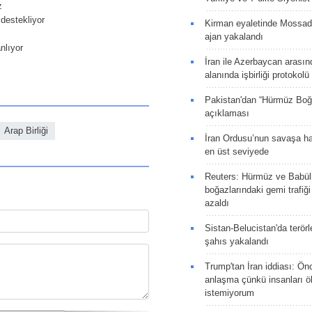
z
 destekliyor
Kirman eyaletinde Mossad 
ajan yakalandı
nlıyor
İran ile Azerbaycan arasın
alanında işbirliği protokol
Pakistan'dan “Hürmüz Boğ
açıklaması
Arap Birliği
İran Ordusu’nun savaşa ha
en üst seviyede
Reuters: Hürmüz ve Babü
boğazlarındaki gemi trafiğ
azaldı
Sistan-Belucistan'da terörl
şahıs yakalandı
Trump'tan İran iddiası: Ön
anlaşma çünkü insanları 
istemiyorum