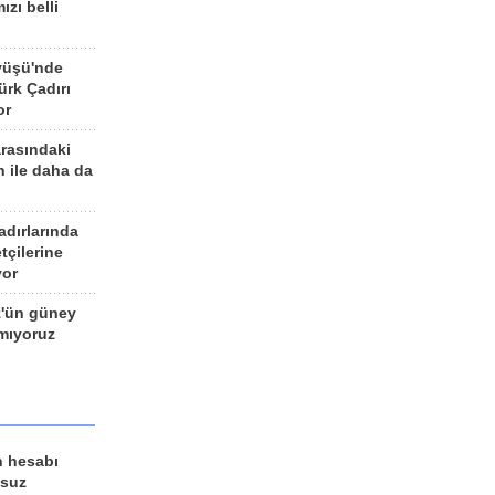
ızı belli
yüşü'nde
rk Çadırı
or
arasındaki
n ile daha da
adırlarında
tçilerine
yor
z'ün güney
ımıyoruz
n hesabı
lsuz