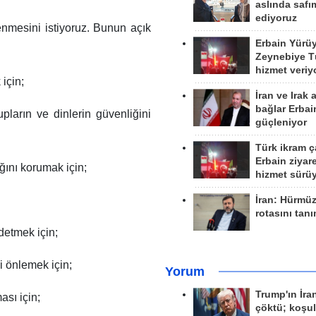
aslında safım
ediyoruz
lenmesini istiyoruz. Bunun açık
Erbain Yürü
Zeynebiye Tü
hizmet veriy
için;
İran ve Irak 
bağlar Erbai
upların ve dinlerin güvenliğini
güçleniyor
Türk ikram ç
Erbain ziyare
ğını korumak için;
hizmet sürü
İran: Hürmü
rotasını tan
detmek için;
ni önlemek için;
Yorum
Trump'ın İra
ası için;
çöktü; koşu