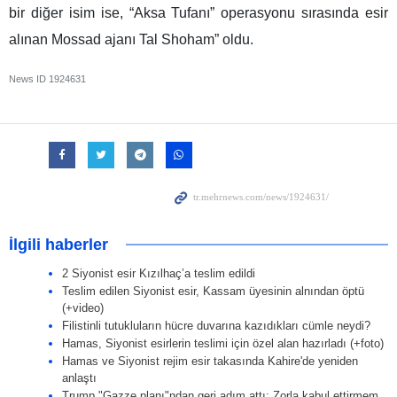
bir diğer isim ise, “Aksa Tufanı” operasyonu sırasında esir
alınan Mossad ajanı Tal Shoham” oldu.
News ID
1924631
İlgili haberler
2 Siyonist esir Kızılhaç’a teslim edildi
Teslim edilen Siyonist esir, Kassam üyesinin alnından öptü
(+video)
Filistinli tutukluların hücre duvarına kazıdıkları cümle neydi?
Hamas, Siyonist esirlerin teslimi için özel alan hazırladı (+foto)
Hamas ve Siyonist rejim esir takasında Kahire'de yeniden
anlaştı
Trump "Gazze planı"ndan geri adım attı; Zorla kabul ettirmem