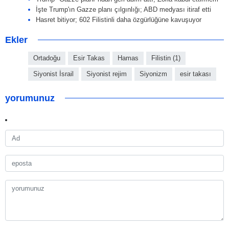
İşte Trump'ın Gazze planı çılgınlığı; ABD medyası itiraf etti
Hasret bitiyor; 602 Filistinli daha özgürlüğüne kavuşuyor
Ekler
Ortadoğu
Esir Takas
Hamas
Filistin (1)
Siyonist İsrail
Siyonist rejim
Siyonizm
esir takası
yorumunuz