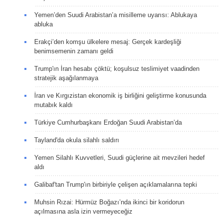
Yemen’den Suudi Arabistan’a misilleme uyarısı: Ablukaya
abluka
Erakçi’den komşu ülkelere mesaj: Gerçek kardeşliği
benimsemenin zamanı geldi
Trump'ın İran hesabı çöktü; koşulsuz teslimiyet vaadinden
stratejik aşağılanmaya
İran ve Kırgızistan ekonomik iş birliğini geliştirme konusunda
mutabık kaldı
Türkiye Cumhurbaşkanı Erdoğan Suudi Arabistan’da
Tayland'da okula silahlı saldırı
Yemen Silahlı Kuvvetleri, Suudi güçlerine ait mevzileri hedef
aldı
Galibaf'tan Trump'ın birbiriyle çelişen açıklamalarına tepki
Muhsin Rızai: Hürmüz Boğazı’nda ikinci bir koridorun
açılmasına asla izin vermeyeceğiz