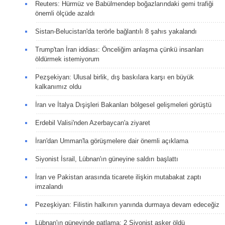
Reuters: Hürmüz ve Babülmendep boğazlarındaki gemi trafiği
önemli ölçüde azaldı
Sistan-Belucistan'da terörle bağlantılı 8 şahıs yakalandı
Trump'tan İran iddiası: Önceliğim anlaşma çünkü insanları
öldürmek istemiyorum
Pezşekiyan: Ulusal birlik, dış baskılara karşı en büyük
kalkanımız oldu
İran ve İtalya Dışişleri Bakanları bölgesel gelişmeleri görüştü
Erdebil Valisi'nden Azerbaycan'a ziyaret
İran'dan Umman'la görüşmelere dair önemli açıklama
Siyonist İsrail, Lübnan'ın güneyine saldırı başlattı
İran ve Pakistan arasında ticarete ilişkin mutabakat zaptı
imzalandı
Pezeşkiyan: Filistin halkının yanında durmaya devam edeceğiz
Lübnan'ın güneyinde patlama: 2 Siyonist asker öldü