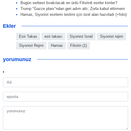
Bugün serbest bırakılacak en ünlü Filistinli esirler kimler?
Trump "Gazze planı"ndan geri adım attı; Zorla kabul ettirmem
Hamas, Siyonist esirlerin teslimi için özel alan hazırladı (+foto)
Ekler
Esir Takas
esir takası
Siyonist İsrail
Siyonist rejim
Siyonist Rejmi
Hamas
Filistin (1)
yorumunuz