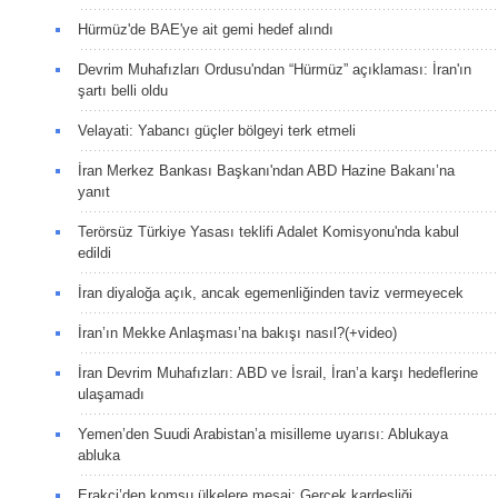
Hürmüz'de BAE'ye ait gemi hedef alındı
Devrim Muhafızları Ordusu'ndan “Hürmüz” açıklaması: İran'ın
şartı belli oldu
Velayati: Yabancı güçler bölgeyi terk etmeli
İran Merkez Bankası Başkanı'ndan ABD Hazine Bakanı’na
yanıt
Terörsüz Türkiye Yasası teklifi Adalet Komisyonu'nda kabul
edildi
İran diyaloğa açık, ancak egemenliğinden taviz vermeyecek
İran’ın Mekke Anlaşması’na bakışı nasıl?(+video)
İran Devrim Muhafızları: ABD ve İsrail, İran’a karşı hedeflerine
ulaşamadı
Yemen’den Suudi Arabistan’a misilleme uyarısı: Ablukaya
abluka
Erakçi’den komşu ülkelere mesaj: Gerçek kardeşliği