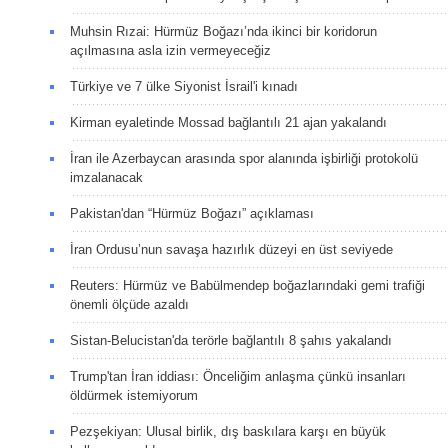
Muhsin Rızai: Hürmüz Boğazı’nda ikinci bir koridorun
açılmasına asla izin vermeyeceğiz
Türkiye ve 7 ülke Siyonist İsrail'i kınadı
Kirman eyaletinde Mossad bağlantılı 21 ajan yakalandı
İran ile Azerbaycan arasında spor alanında işbirliği protokolü
imzalanacak
Pakistan'dan “Hürmüz Boğazı” açıklaması
İran Ordusu’nun savaşa hazırlık düzeyi en üst seviyede
Reuters: Hürmüz ve Babülmendep boğazlarındaki gemi trafiği
önemli ölçüde azaldı
Sistan-Belucistan'da terörle bağlantılı 8 şahıs yakalandı
Trump'tan İran iddiası: Önceliğim anlaşma çünkü insanları
öldürmek istemiyorum
Pezşekiyan: Ulusal birlik, dış baskılara karşı en büyük