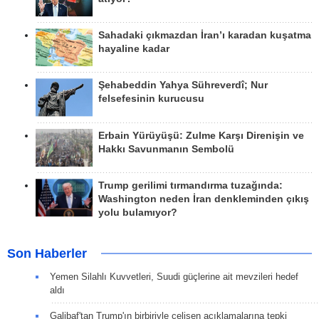
Sahadaki çıkmazdan İran’ı karadan kuşatma
hayaline kadar
Şehabeddin Yahya Sühreverdî; Nur
felsefesinin kurucusu
Erbain Yürüyüşü: Zulme Karşı Direnişin ve
Hakkı Savunmanın Sembolü
Trump gerilimi tırmandırma tuzağında:
Washington neden İran denkleminden çıkış
yolu bulamıyor?
Son Haberler
Yemen Silahlı Kuvvetleri, Suudi güçlerine ait mevzileri hedef
aldı
Galibaf'tan Trump'ın birbiriyle çelişen açıklamalarına tepki