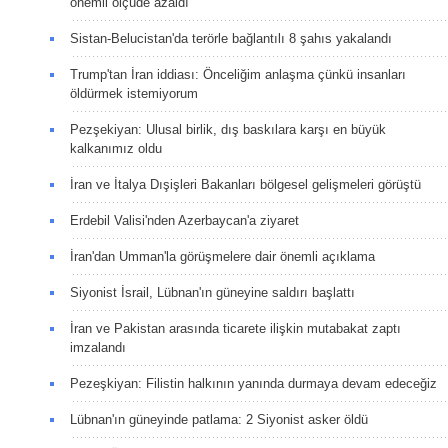
önemli ölçüde azaldı
Sistan-Belucistan'da terörle bağlantılı 8 şahıs yakalandı
Trump'tan İran iddiası: Önceliğim anlaşma çünkü insanları
öldürmek istemiyorum
Pezşekiyan: Ulusal birlik, dış baskılara karşı en büyük
kalkanımız oldu
İran ve İtalya Dışişleri Bakanları bölgesel gelişmeleri görüştü
Erdebil Valisi'nden Azerbaycan'a ziyaret
İran'dan Umman'la görüşmelere dair önemli açıklama
Siyonist İsrail, Lübnan'ın güneyine saldırı başlattı
İran ve Pakistan arasında ticarete ilişkin mutabakat zaptı
imzalandı
Pezeşkiyan: Filistin halkının yanında durmaya devam edeceğiz
Lübnan'ın güneyinde patlama: 2 Siyonist asker öldü