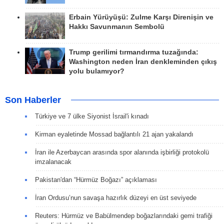
Erbain Yürüyüşü: Zulme Karşı Direnişin ve
Hakkı Savunmanın Sembolü
Trump gerilimi tırmandırma tuzağında:
Washington neden İran denkleminden çıkış
yolu bulamıyor?
Son Haberler
Türkiye ve 7 ülke Siyonist İsrail'i kınadı
Kirman eyaletinde Mossad bağlantılı 21 ajan yakalandı
İran ile Azerbaycan arasında spor alanında işbirliği protokolü
imzalanacak
Pakistan'dan “Hürmüz Boğazı” açıklaması
İran Ordusu’nun savaşa hazırlık düzeyi en üst seviyede
Reuters: Hürmüz ve Babülmendep boğazlarındaki gemi trafiği