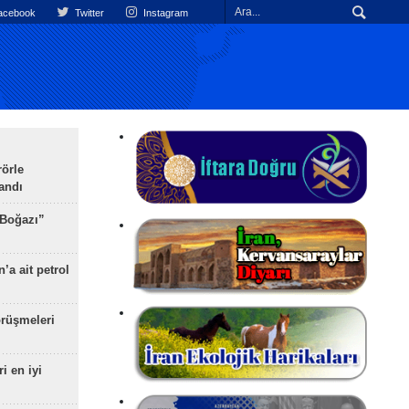
cebook
Twitter
Instagram
rörle
landı
 Boğazı”
’a ait petrol
rüşmeleri
ri en iyi