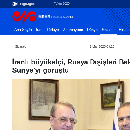
7 Ağu 2026
Ana Sayfa
İran
Türkiye
Azerbaycan
Dünya
Siyaset
Ekono
Siyaset
7 Mar 2025 09:23
İranlı büyükelçi, Rusya Dışişleri Ba
Suriye'yi görüştü