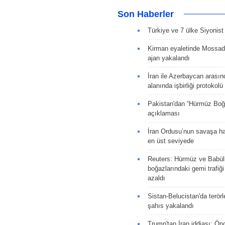
Son Haberler
Türkiye ve 7 ülke Siyonist İ
Kirman eyaletinde Mossad 
ajan yakalandı
İran ile Azerbaycan arasın
alanında işbirliği protokol
Pakistan'dan “Hürmüz Boğ
açıklaması
İran Ordusu’nun savaşa ha
en üst seviyede
Reuters: Hürmüz ve Babü
boğazlarındaki gemi trafiğ
azaldı
Sistan-Belucistan'da terörl
şahıs yakalandı
Trump'tan İran iddiası: Ön