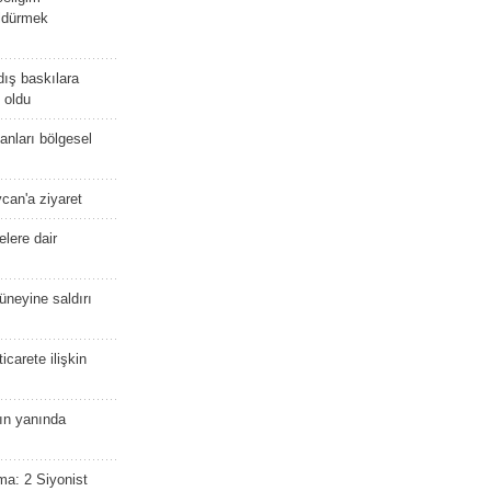
öldürmek
dış baskılara
 oldu
kanları bölgesel
ycan'a ziyaret
lere dair
güneyine saldırı
icarete ilişkin
nın yanında
ma: 2 Siyonist