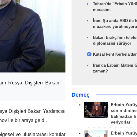
Tahran'da ''Erbain Yürü
merasimi
İran: Şu anda ABD ile 
müzakere yürütmüyoru
Bakan Erakçi'nin telefo
diplomasisi sürüyor
Kutsal kent Kerbela'dan
İran'da Erbain Matem 
zaman?
şam Rusya Dışişleri Bakan
Demeç
Erbain Yürü
senin dinine
ya Dışişleri Bakan Yardımcısı
bakmadan h
ov ile bir araya geldi.
veriyorlar
Erbain Yürü
lgesel ve uluslararası konular