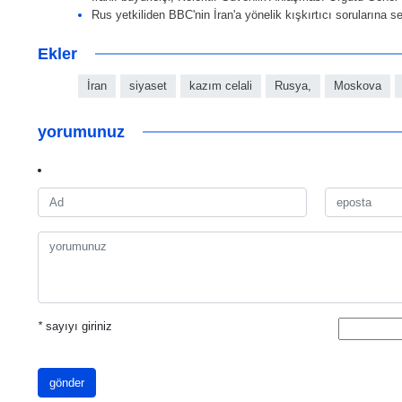
Rus yetkiliden BBC'nin İran'a yönelik kışkırtıcı sorularına se
Ekler
İran
siyaset
kazım celali
Rusya,
Moskova
yorumunuz
*
sayıyı giriniz
gönder