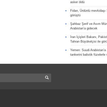
asker öldü
Fidan, Ürdünlü mevkidaşı S
görüştü
Şahbaz Şerif ve Asım Müni
Arabistan’a gidecek
İran İçişleri Bakanı, Pakis
Tahran Büyükelçisi ile gör
Yemen: Suudi Arabistan’a a
tankerini balistik füzelerle