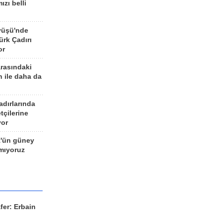
ızı belli
yüşü'nde
rk Çadırı
or
arasındaki
n ile daha da
adırlarında
tçilerine
yor
z'ün güney
ımıyoruz
fer: Erbain
ü