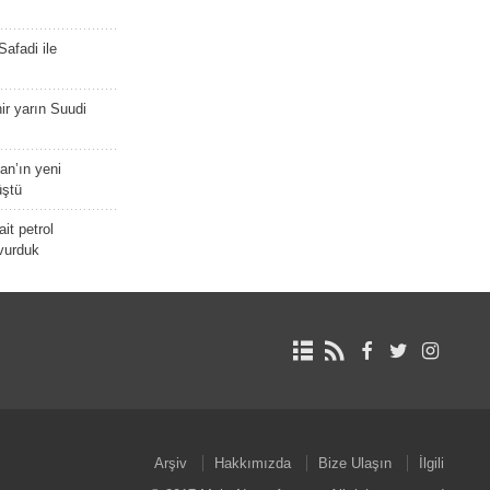
afadi ile
r yarın Suudi
tan’ın yeni
üştü
it petrol
 vurduk
Arşiv
Hakkımızda
Bize Ulaşın
İlgili