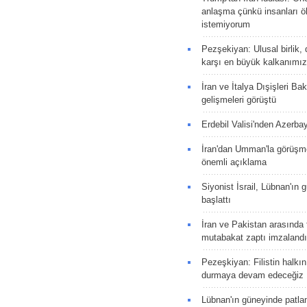
anlaşma çünkü insanları 
istemiyorum
Pezşekiyan: Ulusal birlik, 
karşı en büyük kalkanımız
İran ve İtalya Dışişleri Ba
gelişmeleri görüştü
Erdebil Valisi'nden Azerba
İran'dan Umman'la görüşme
önemli açıklama
Siyonist İsrail, Lübnan'ın 
başlattı
İran ve Pakistan arasında t
mutabakat zaptı imzalandı
Pezeşkiyan: Filistin halkı
durmaya devam edeceğiz
Lübnan'ın güneyinde patla