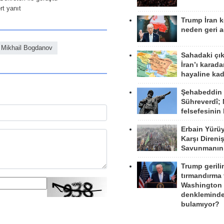
rt yanıt
Trump İran 
neden geri a
Mikhail Bogdanov
Sahadaki çı
İran’ı karad
hayaline kad
Şehabeddin
Sühreverdî; 
felsefesinin
Erbain Yürü
Karşı Direni
Savunmanın
Trump gerili
tırmandırma
Washington 
denkleminde
bulamıyor?