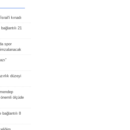
srail'i kınadı
bağlantılı 21
da spor
ü imzalanacak
azı”
zırlık düzeyi
lmendep
i önemli ölçüde
e bağlantılı 8
celiğim