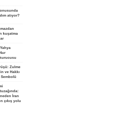
konusunda
dım atıyor?
kmazdan
an kuşatma
ar
 Yahya
Nur
 kurucusu
yüşü: Zulme
şin ve Hakkı
 Sembolü
mi
 tuzağında:
neden İran
n çıkış yolu