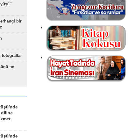
yüşü''
herhangi bir
z
n
 fotoğraflar
Günü ne
yüşü'nde
 diline
izmet
yüşü'nde