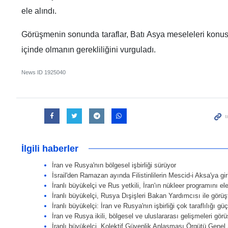
ele alındı.
Görüşmenin sonunda taraflar, Batı Asya meseleleri konus
içinde olmanın gerekliliğini vurguladı.
News ID
1925040
İlgili haberler
İran ve Rusya'nın bölgesel işbirliği sürüyor
İsrail'den Ramazan ayında Filistinlilerin Mescid-i Aksa'ya gir
İranlı büyükelçi ve Rus yetkili, İran'ın nükleer programını ele
İranlı büyükelçi, Rusya Dışişleri Bakan Yardımcısı ile görüş
İranlı büyükelçi: İran ve Rusya'nın işbirliği çok taraflılığı gü
İran ve Rusya ikili, bölgesel ve uluslararası gelişmeleri görü
İranlı büyükelçi, Kolektif Güvenlik Anlaşması Örgütü Genel S