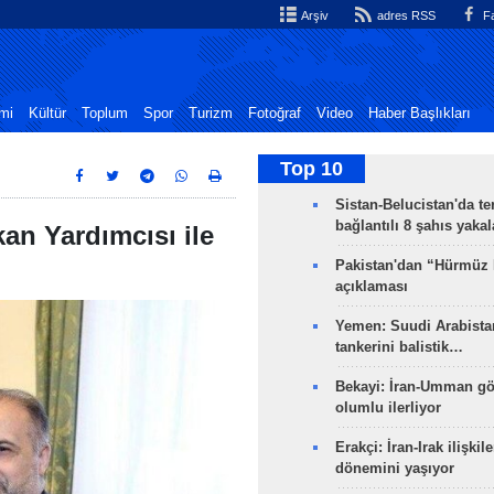
Arşiv
adres RSS
Fa
mi
Kültür
Toplum
Spor
Turizm
Fotoğraf
Video
Haber Başlıkları
Top 10
Sistan-Belucistan'da te
bağlantılı 8 şahıs yaka
kan Yardımcısı ile
Pakistan'dan “Hürmüz
açıklaması
Yemen: Suudi Arabistan
tankerini balistik…
Bekayi: İran-Umman gö
olumlu ilerliyor
Erakçi: İran-Irak ilişkile
dönemini yaşıyor