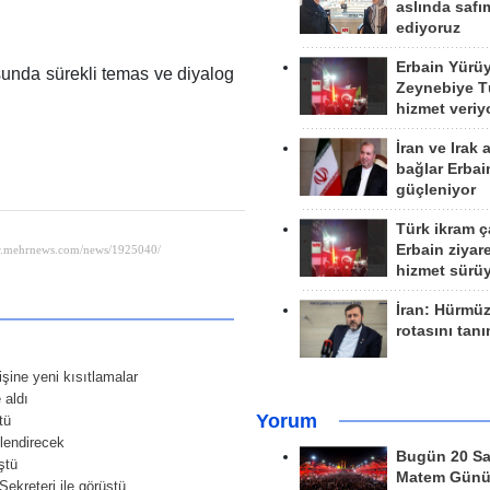
aslında safım
ediyoruz
Erbain Yürü
unda sürekli temas ve diyalog
Zeynebiye Tü
hizmet veriy
İran ve Irak 
bağlar Erbai
güçleniyor
Türk ikram ç
Erbain ziyare
hizmet sürü
İran: Hürmü
rotasını tan
işine yeni kısıtlamalar
 aldı
Yorum
tü
çlendirecek
Bugün 20 Sa
ştü
Matem Gün
ekreteri ile görüştü