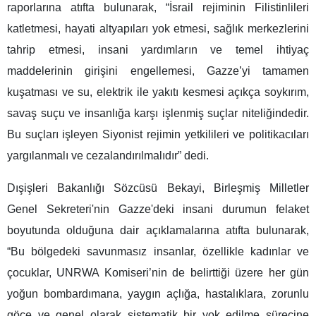
raporlarına atıfta bulunarak, “İsrail rejiminin Filistinlileri
katletmesi, hayati altyapıları yok etmesi, sağlık merkezlerini
tahrip etmesi, insani yardımların ve temel ihtiyaç
maddelerinin girişini engellemesi, Gazze’yi tamamen
kuşatması ve su, elektrik ile yakıtı kesmesi açıkça soykırım,
savaş suçu ve insanlığa karşı işlenmiş suçlar niteliğindedir.
Bu suçları işleyen Siyonist rejimin yetkilileri ve politikacıları
yargılanmalı ve cezalandırılmalıdır” dedi.
Dışişleri Bakanlığı Sözcüsü Bekayi, Birleşmiş Milletler
Genel Sekreteri'nin Gazze'deki insani durumun felaket
boyutunda olduğuna dair açıklamalarına atıfta bulunarak,
“Bu bölgedeki savunmasız insanlar, özellikle kadınlar ve
çocuklar, UNRWA Komiseri’nin de belirttiği üzere her gün
yoğun bombardımana, yaygın açlığa, hastalıklara, zorunlu
göçe ve genel olarak sistematik bir yok edilme sürecine