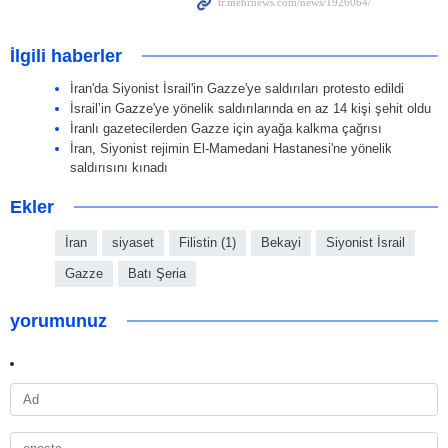
İlgili haberler
İran'da Siyonist İsrail'in Gazze'ye saldırıları protesto edildi
İsrail’in Gazze'ye yönelik saldırılarında en az 14 kişi şehit oldu
İranlı gazetecilerden Gazze için ayağa kalkma çağrısı
İran, Siyonist rejimin El-Mamedani Hastanesi'ne yönelik
saldırısını kınadı
Ekler
İran
siyaset
Filistin (1)
Bekayi
Siyonist İsrail
Gazze
Batı Şeria
yorumunuz