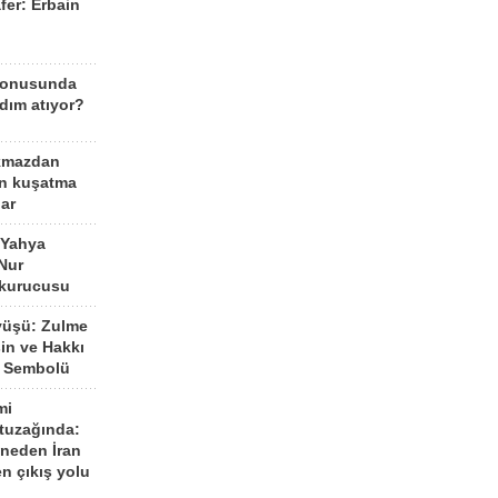
fer: Erbain
ü
konusunda
dım atıyor?
kmazdan
an kuşatma
ar
 Yahya
Nur
 kurucusu
yüşü: Zulme
şin ve Hakkı
 Sembolü
mi
 tuzağında:
neden İran
n çıkış yolu