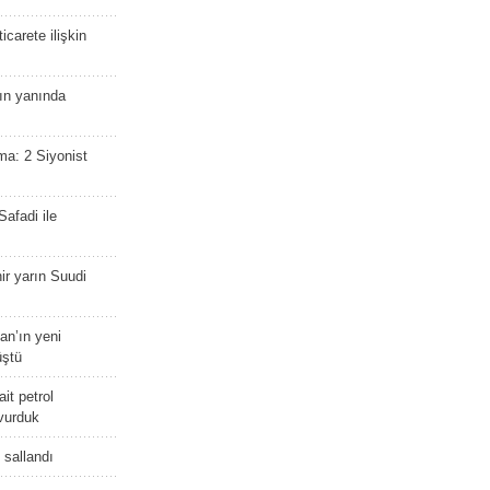
icarete ilişkin
nın yanında
ma: 2 Siyonist
afadi ile
r yarın Suudi
tan’ın yeni
üştü
it petrol
 vurduk
e sallandı