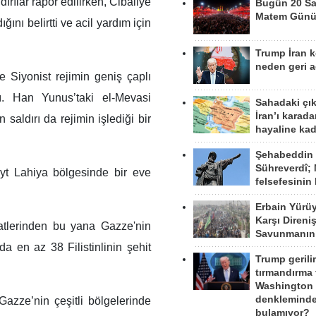
ırılar rapor edilirken, Cibaliye
Bugün 20 Sa
Matem Gün
ğını belirtti ve acil yardım için
Trump İran 
neden geri a
Siyonist rejimin geniş çaplı
dı. Han Yunus’taki el-Mevasi
Sahadaki çı
İran’ı karad
 saldırı da rejimin işlediği bir
hayaline kad
Şehabeddin
Sühreverdî; 
yt Lahiya bölgesinde bir eve
felsefesinin
Erbain Yürü
Karşı Direni
atlerinden bu yana Gazze'nin
Savunmanın
da en az 38 Filistinlinin şehit
Trump gerili
tırmandırma
Washington 
denkleminde
Gazze’nin çeşitli bölgelerinde
bulamıyor?