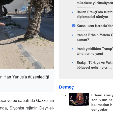
müzakere yürütmüyoru
Bakan Erakçi'nin telefo
diplomasisi sürüyor
Kutsal kent Kerbela'dan
İran'da Erbain Matem 
zaman?
İranlı yetkiliden Trump’
tehditlerine yanıt
Erakçi, Türkiye ve Paki
bölgesel gelişmeleri…
imin Han Yunus’a düzenlediği
Demeç
Erbain Yürü
senin dinine
n gece ve bu sabah da Gazze'nin
bakmadan h
amda, Siyonist rejimin Deyr el-
veriyorlar