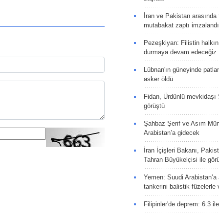
İran ve Pakistan arasında t
mutabakat zaptı imzalandı
Pezeşkiyan: Filistin halkı
durmaya devam edeceğiz
Lübnan'ın güneyinde patla
asker öldü
Fidan, Ürdünlü mevkidaşı S
görüştü
Şahbaz Şerif ve Asım Müni
Arabistan’a gidecek
İran İçişleri Bakanı, Pakis
Tahran Büyükelçisi ile gör
Yemen: Suudi Arabistan’a a
tankerini balistik füzelerle
Filipinler'de deprem: 6.3 il