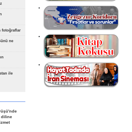
z
n
 fotoğraflar
Günü ne
ın
stan ile
yüşü'nde
 diline
izmet