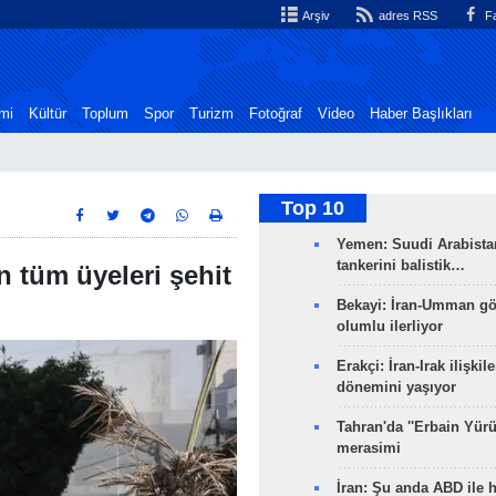
Arşiv
adres RSS
Fa
mi
Kültür
Toplum
Spor
Turizm
Fotoğraf
Video
Haber Başlıkları
Top 10
Yemen: Suudi Arabistan
tankerini balistik…
nin tüm üyeleri şehit
Bekayi: İran-Umman gö
olumlu ilerliyor
Erakçi: İran-Irak ilişkile
dönemini yaşıyor
Tahran'da ''Erbain Yürü
merasimi
İran: Şu anda ABD ile 