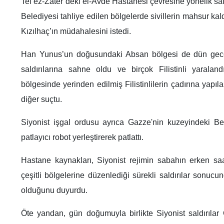
Tel ez-Zater’deki el-Avde Hastanesi çevresine yönelik sald
Belediyesi tahliye edilen bölgelerde sivillerin mahsur kaldı
Kızılhaç’ın müdahalesini istedi.
Han Yunus’un doğusundaki Absan bölgesi de dün gece 
saldırılarına sahne oldu ve birçok Filistinli yaralan
bölgesinde yerinden edilmiş Filistinlilerin çadırına yapılan
diğer suçtu.
Siyonist işgal ordusu ayrıca Gazze'nin kuzeyindeki Be
patlayıcı robot yerleştirerek patlattı.
Hastane kaynakları, Siyonist rejimin sabahın erken sa
çeşitli bölgelerine düzenlediği sürekli saldırılar sonucun
olduğunu duyurdu.
Öte yandan, gün doğumuyla birlikte Siyonist saldırılar 