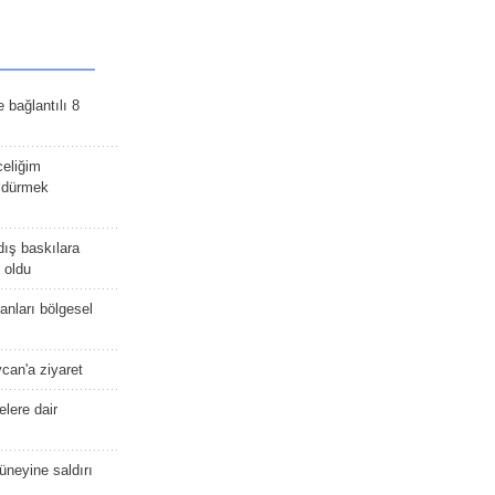
e bağlantılı 8
celiğim
öldürmek
dış baskılara
 oldu
kanları bölgesel
ycan'a ziyaret
lere dair
güneyine saldırı