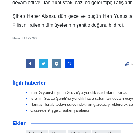
devam etti ve Han Yunus’taki bazı bölgeler topçu atışların
Şihab Haber Ajansı, dün gece ve bugün Han Yunus’ta ge
Filistinli ailenin tüm üyelerinin şehit olduğunu bildirdi.
News ID
1927068
İlgili haberler
İran, Siyonist rejimin Gazze'ye yönelik saldırılarını kınadı
İsrail’in Gazze Şeridi’ne yönelik hava saldırıları devam ediy
Hamas: İsrail, tedavi sürecindeki bir gazeteciyi öldürerek s
Gazze'de 9 işgalci asker yaralandı
Ekler