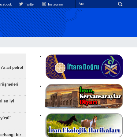
cebook
Twitter
Instagram
’a ait petrol
rüşmeleri
ri en iyi
yüşü''
herhangi bir