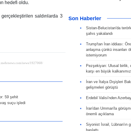
ın hedefi oldu.
rçekleştirilen saldırılarda 3
Son Haberler
Sistan-Belucistan'da terörl
şahıs yakalandı
Trump'tan İran iddiası: Ön
anlaşma çünkü insanları 
istemiyorum
Pezşekiyan: Ulusal birlik, 
karşı en büyük kalkanımız
İran ve İtalya Dışişleri Ba
gelişmeleri görüştü
or: 59 şehit
Erdebil Valisi'nden Azerba
avaş suçu işledi
İran'dan Umman'la görüşme
önemli açıklama
Siyonist İsrail, Lübnan'ın 
başlattı