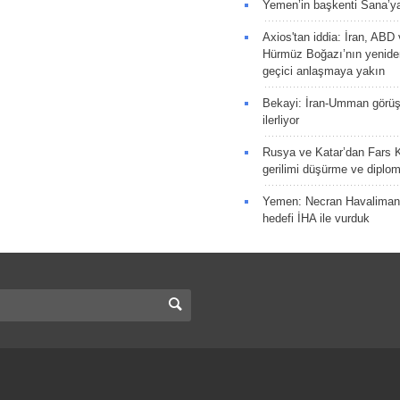
Yemen’in başkenti Sana’ya
Axios'tan iddia: İran, AB
Hürmüz Boğazı’nın yeniden
geçici anlaşmaya yakın
Bekayi: İran-Umman görüş
ilerliyor
Rusya ve Katar’dan Fars K
gerilimi düşürme ve diplom
Yemen: Necran Havaliman
hedefi İHA ile vurduk