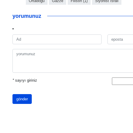
Ortadoğu
Gazze
Filistin (1)
Siyonist İsrail
yorumunuz
*
sayıyı giriniz
gönder