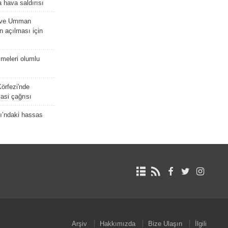
 hava saldırısı
D ve Umman
 açılması için
meleri olumlu
örfezi'nde
asi çağrısı
ı’ndaki hassas
Arşiv
Hakkımızda
Bize Ulaşın
İlgili