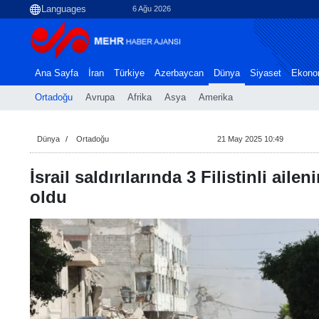
6 Ağu 2026
Ana Sayfa
İran
Türkiye
Azerbaycan
Dünya
Siyaset
Ekono
Ortadoğu
Avrupa
Afrika
Asya
Amerika
Dünya
Ortadoğu
21 May 2025 10:49
İsrail saldırılarında 3 Filistinli aile
oldu