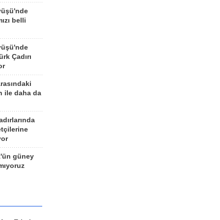
yüşü'nde
ızı belli
yüşü'nde
rk Çadırı
or
arasındaki
n ile daha da
adırlarında
tçilerine
yor
z'ün güney
ımıyoruz