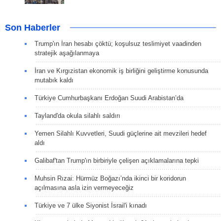
Son Haberler
Trump'ın İran hesabı çöktü; koşulsuz teslimiyet vaadinden
stratejik aşağılanmaya
İran ve Kırgızistan ekonomik iş birliğini geliştirme konusunda
mutabık kaldı
Türkiye Cumhurbaşkanı Erdoğan Suudi Arabistan’da
Tayland'da okula silahlı saldırı
Yemen Silahlı Kuvvetleri, Suudi güçlerine ait mevzileri hedef
aldı
Galibaf'tan Trump'ın birbiriyle çelişen açıklamalarına tepki
Muhsin Rızai: Hürmüz Boğazı’nda ikinci bir koridorun
açılmasına asla izin vermeyeceğiz
Türkiye ve 7 ülke Siyonist İsrail'i kınadı