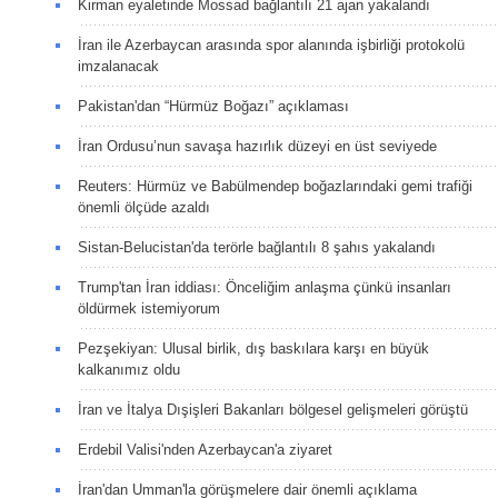
Kirman eyaletinde Mossad bağlantılı 21 ajan yakalandı
İran ile Azerbaycan arasında spor alanında işbirliği protokolü
imzalanacak
Pakistan'dan “Hürmüz Boğazı” açıklaması
İran Ordusu’nun savaşa hazırlık düzeyi en üst seviyede
Reuters: Hürmüz ve Babülmendep boğazlarındaki gemi trafiği
önemli ölçüde azaldı
Sistan-Belucistan'da terörle bağlantılı 8 şahıs yakalandı
Trump'tan İran iddiası: Önceliğim anlaşma çünkü insanları
öldürmek istemiyorum
Pezşekiyan: Ulusal birlik, dış baskılara karşı en büyük
kalkanımız oldu
İran ve İtalya Dışişleri Bakanları bölgesel gelişmeleri görüştü
Erdebil Valisi'nden Azerbaycan'a ziyaret
İran'dan Umman'la görüşmelere dair önemli açıklama