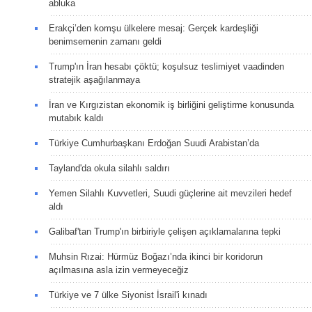
abluka
Erakçi’den komşu ülkelere mesaj: Gerçek kardeşliği
benimsemenin zamanı geldi
Trump'ın İran hesabı çöktü; koşulsuz teslimiyet vaadinden
stratejik aşağılanmaya
İran ve Kırgızistan ekonomik iş birliğini geliştirme konusunda
mutabık kaldı
Türkiye Cumhurbaşkanı Erdoğan Suudi Arabistan’da
Tayland'da okula silahlı saldırı
Yemen Silahlı Kuvvetleri, Suudi güçlerine ait mevzileri hedef
aldı
Galibaf'tan Trump'ın birbiriyle çelişen açıklamalarına tepki
Muhsin Rızai: Hürmüz Boğazı’nda ikinci bir koridorun
açılmasına asla izin vermeyeceğiz
Türkiye ve 7 ülke Siyonist İsrail'i kınadı