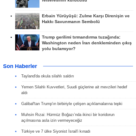
felsefesinin kurucusu
Erbain Yürüyüşü: Zulme Karşı Direnişin ve
Hakkı Savunmanın Sembolü
Trump gerilimi tırmandırma tuzağında:
Washington neden İran denkleminden çıkış
yolu bulamıyor?
Son Haberler
Tayland'da okula silahlı saldırı
Yemen Silahlı Kuvvetleri, Suudi güçlerine ait mevzileri hedef
aldı
Galibaf'tan Trump'ın birbiriyle çelişen açıklamalarına tepki
Muhsin Rızai: Hürmüz Boğazı’nda ikinci bir koridorun
açılmasına asla izin vermeyeceğiz
Türkiye ve 7 ülke Siyonist İsrail'i kınadı