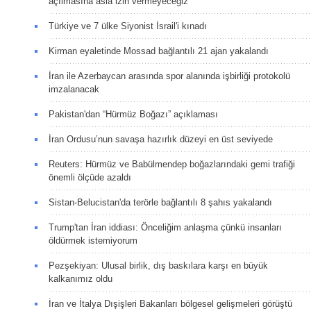
açılmasına asla izin vermeyeceğiz
Türkiye ve 7 ülke Siyonist İsrail'i kınadı
Kirman eyaletinde Mossad bağlantılı 21 ajan yakalandı
İran ile Azerbaycan arasında spor alanında işbirliği protokolü
imzalanacak
Pakistan'dan “Hürmüz Boğazı” açıklaması
İran Ordusu’nun savaşa hazırlık düzeyi en üst seviyede
Reuters: Hürmüz ve Babülmendep boğazlarındaki gemi trafiği
önemli ölçüde azaldı
Sistan-Belucistan'da terörle bağlantılı 8 şahıs yakalandı
Trump'tan İran iddiası: Önceliğim anlaşma çünkü insanları
öldürmek istemiyorum
Pezşekiyan: Ulusal birlik, dış baskılara karşı en büyük
kalkanımız oldu
İran ve İtalya Dışişleri Bakanları bölgesel gelişmeleri görüştü