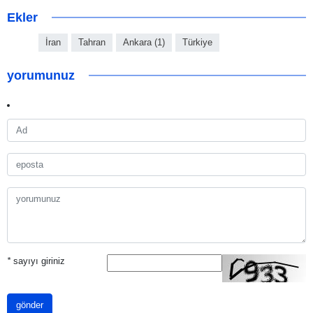
Ekler
İran
Tahran
Ankara (1)
Türkiye
yorumunuz
*
sayıyı giriniz
gönder