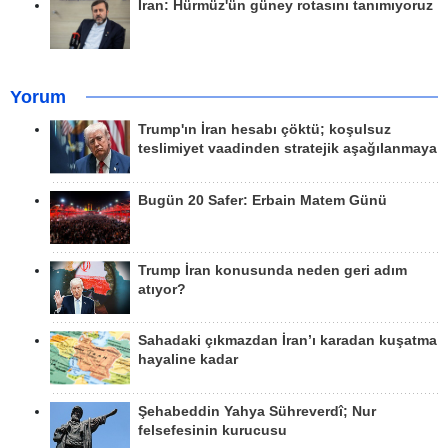
İran: Hürmüz'ün güney rotasını tanımıyoruz
Yorum
Trump'ın İran hesabı çöktü; koşulsuz
teslimiyet vaadinden stratejik aşağılanmaya
Bugün 20 Safer: Erbain Matem Günü
Trump İran konusunda neden geri adım
atıyor?
Sahadaki çıkmazdan İran’ı karadan kuşatma
hayaline kadar
Şehabeddin Yahya Sühreverdî; Nur
felsefesinin kurucusu