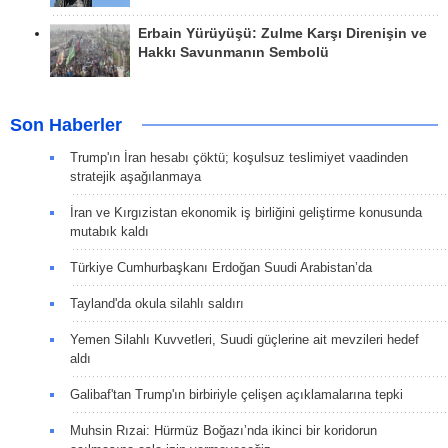
Erbain Yürüyüşü: Zulme Karşı Direnişin ve
Hakkı Savunmanın Sembolü
Son Haberler
Trump'ın İran hesabı çöktü; koşulsuz teslimiyet vaadinden
stratejik aşağılanmaya
İran ve Kırgızistan ekonomik iş birliğini geliştirme konusunda
mutabık kaldı
Türkiye Cumhurbaşkanı Erdoğan Suudi Arabistan’da
Tayland'da okula silahlı saldırı
Yemen Silahlı Kuvvetleri, Suudi güçlerine ait mevzileri hedef
aldı
Galibaf'tan Trump'ın birbiriyle çelişen açıklamalarına tepki
Muhsin Rızai: Hürmüz Boğazı’nda ikinci bir koridorun