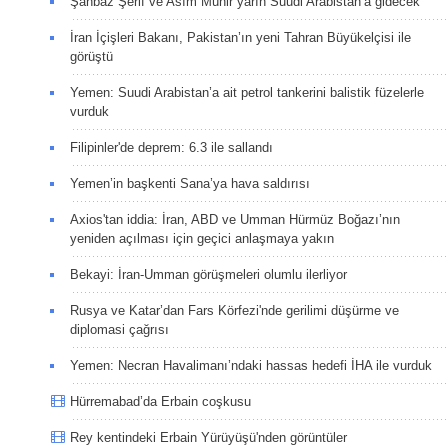
Şahbaz Şerif ve Asım Münir yarın Suudi Arabistan’a gidecek
İran İçişleri Bakanı, Pakistan’ın yeni Tahran Büyükelçisi ile
görüştü
Yemen: Suudi Arabistan’a ait petrol tankerini balistik füzelerle
vurduk
Filipinler'de deprem: 6.3 ile sallandı
Yemen’in başkenti Sana’ya hava saldırısı
Axios'tan iddia: İran, ABD ve Umman Hürmüz Boğazı’nın
yeniden açılması için geçici anlaşmaya yakın
Bekayi: İran-Umman görüşmeleri olumlu ilerliyor
Rusya ve Katar’dan Fars Körfezi'nde gerilimi düşürme ve
diplomasi çağrısı
Yemen: Necran Havalimanı’ndaki hassas hedefi İHA ile vurduk
Hürremabad’da Erbain coşkusu
Rey kentindeki Erbain Yürüyüşü'nden görüntüler