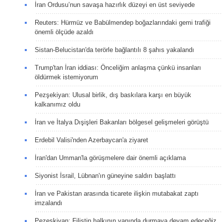
İran Ordusu’nun savaşa hazırlık düzeyi en üst seviyede
Reuters: Hürmüz ve Babülmendep boğazlarındaki gemi trafiği
önemli ölçüde azaldı
Sistan-Belucistan'da terörle bağlantılı 8 şahıs yakalandı
Trump'tan İran iddiası: Önceliğim anlaşma çünkü insanları
öldürmek istemiyorum
Pezşekiyan: Ulusal birlik, dış baskılara karşı en büyük
kalkanımız oldu
İran ve İtalya Dışişleri Bakanları bölgesel gelişmeleri görüştü
Erdebil Valisi'nden Azerbaycan'a ziyaret
İran'dan Umman'la görüşmelere dair önemli açıklama
Siyonist İsrail, Lübnan'ın güneyine saldırı başlattı
İran ve Pakistan arasında ticarete ilişkin mutabakat zaptı
imzalandı
Pezeşkiyan: Filistin halkının yanında durmaya devam edeceğiz