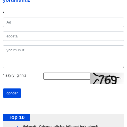
yorumunuz
*
sayıyı giriniz
gönder
Top 10
Velayati: Yabancı güçler bölgeyi terk etmeli