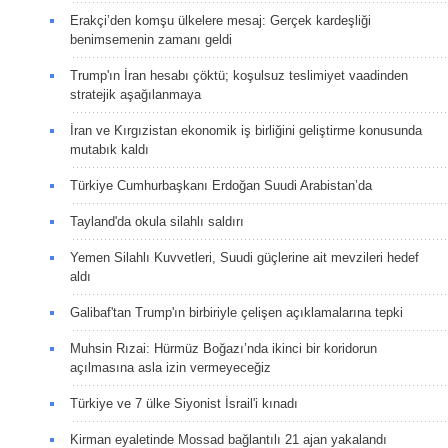
Erakçi’den komşu ülkelere mesaj: Gerçek kardeşliği
benimsemenin zamanı geldi
Trump'ın İran hesabı çöktü; koşulsuz teslimiyet vaadinden
stratejik aşağılanmaya
İran ve Kırgızistan ekonomik iş birliğini geliştirme konusunda
mutabık kaldı
Türkiye Cumhurbaşkanı Erdoğan Suudi Arabistan’da
Tayland'da okula silahlı saldırı
Yemen Silahlı Kuvvetleri, Suudi güçlerine ait mevzileri hedef
aldı
Galibaf'tan Trump'ın birbiriyle çelişen açıklamalarına tepki
Muhsin Rızai: Hürmüz Boğazı’nda ikinci bir koridorun
açılmasına asla izin vermeyeceğiz
Türkiye ve 7 ülke Siyonist İsrail'i kınadı
Kirman eyaletinde Mossad bağlantılı 21 ajan yakalandı