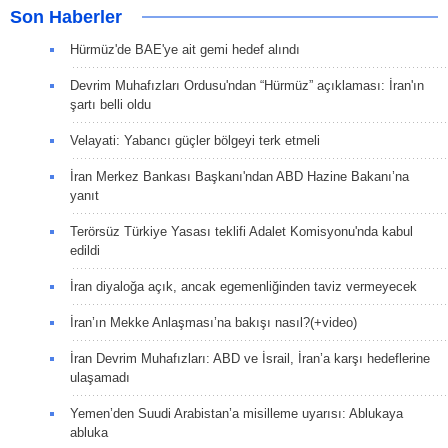
Son Haberler
Hürmüz'de BAE'ye ait gemi hedef alındı
Devrim Muhafızları Ordusu'ndan “Hürmüz” açıklaması: İran'ın
şartı belli oldu
Velayati: Yabancı güçler bölgeyi terk etmeli
İran Merkez Bankası Başkanı'ndan ABD Hazine Bakanı’na
yanıt
Terörsüz Türkiye Yasası teklifi Adalet Komisyonu'nda kabul
edildi
İran diyaloğa açık, ancak egemenliğinden taviz vermeyecek
İran’ın Mekke Anlaşması’na bakışı nasıl?(+video)
İran Devrim Muhafızları: ABD ve İsrail, İran’a karşı hedeflerine
ulaşamadı
Yemen’den Suudi Arabistan’a misilleme uyarısı: Ablukaya
abluka