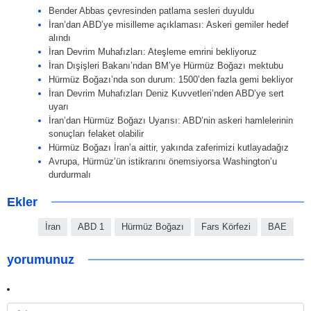
Bender Abbas çevresinden patlama sesleri duyuldu
İran’dan ABD’ye misilleme açıklaması: Askeri gemiler hedef
alındı
İran Devrim Muhafızları: Ateşleme emrini bekliyoruz
İran Dışişleri Bakanı’ndan BM’ye Hürmüz Boğazı mektubu
Hürmüz Boğazı’nda son durum: 1500’den fazla gemi bekliyor
İran Devrim Muhafızları Deniz Kuvvetleri’nden ABD’ye sert
uyarı
İran’dan Hürmüz Boğazı Uyarısı: ABD’nin askeri hamlelerinin
sonuçları felaket olabilir
Hürmüz Boğazı İran’a aittir, yakında zaferimizi kutlayadağız
Avrupa, Hürmüz’ün istikrarını önemsiyorsa Washington’u
durdurmalı
Ekler
İran
ABD 1
Hürmüz Boğazı
Fars Körfezi
BAE
yorumunuz