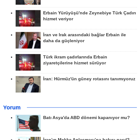
Erbain Yürüyüşü'nde Zeynebiye Türk Çadırı
hizmet veriyor
İran ve Irak arasındaki bağlar Erbain ile
daha da güçleniyor
Türk ikram çadırlarında Erbain
ziyaretçilerine hizmet sürüyor
İran: Hürmüz'ün güney rotasını tanımıyoruz
Yorum
Batı Asya'da ABD dönemi kapanıyor mu?
İran’ın Mekke Anlaşması’na bakışı nasıl?