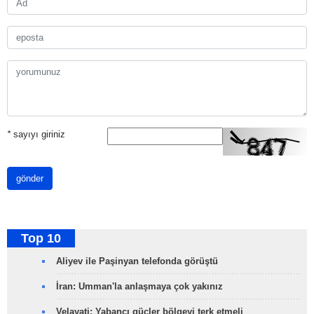
*
sayıyı giriniz
gönder
Top 10
Aliyev ile Paşinyan telefonda görüştü
İran: Umman'la anlaşmaya çok yakınız
Velayati: Yabancı güçler bölgeyi terk etmeli