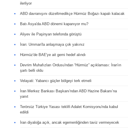
ilerliyor
ABD davranışını düzeltmedikçe Hürmüz Boğazı kapalı kalacak
Batı Asya'da ABD dönemi kapanıyor mu?
Aliyev ile Paşinyan telefonda görüştü
İran: Umman'la anlaşmaya çok yakınız
Hürmüz'de BAE'ye ait gemi hedef alındı
Devrim Muhafızları Ordusu'ndan “Hürmüz” açıklaması: İran'ın
şartı belli oldu
Velayati: Yabancı güçler bölgeyi terk etmeli
İran Merkez Bankası Başkanı'ndan ABD Hazine Bakanı’na
yanıt
Terörsüz Türkiye Yasası teklifi Adalet Komisyonu'nda kabul
edildi
İran diyaloğa açık, ancak egemenliğinden taviz vermeyecek