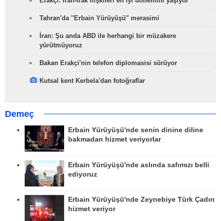
Erakçi: İran-Irak ilişkileri en iyi dönemini yaşıyor
Tahran'da ''Erbain Yürüyüşü'' merasimi
İran: Şu anda ABD ile herhangi bir müzakere
yürütmüyoruz
Bakan Erakçi'nin telefon diplomasisi sürüyor
Kutsal kent Kerbela'dan fotoğraflar
Demeç
Erbain Yürüyüşü'nde senin dinine diline
bakmadan hizmet veriyorlar
Erbain Yürüyüşü'nde aslında safımızı belli
ediyoruz
Erbain Yürüyüşü'nde Zeynebiye Türk Çadırı
hizmet veriyor