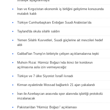
stratejik aşağılanmaya
İran ve Kırgızistan ekonomik iş birliğini geliştirme konusunda
mutabık kaldı
Türkiye Cumhurbaşkanı Erdoğan Suudi Arabistan’da
Tayland'da okula silahlı saldırı
Yemen Silahlı Kuvvetleri, Suudi güçlerine ait mevzileri hedef
aldı
Galibaf'tan Trump'ın birbiriyle çelişen açıklamalarına tepki
Muhsin Rızai: Hürmüz Boğazı’nda ikinci bir koridorun
açılmasına asla izin vermeyeceğiz
Türkiye ve 7 ülke Siyonist İsrail'i kınadı
Kirman eyaletinde Mossad bağlantılı 21 ajan yakalandı
İran ile Azerbaycan arasında spor alanında işbirliği protokolü
imzalanacak
Pakistan'dan “Hürmüz Boğazı” açıklaması