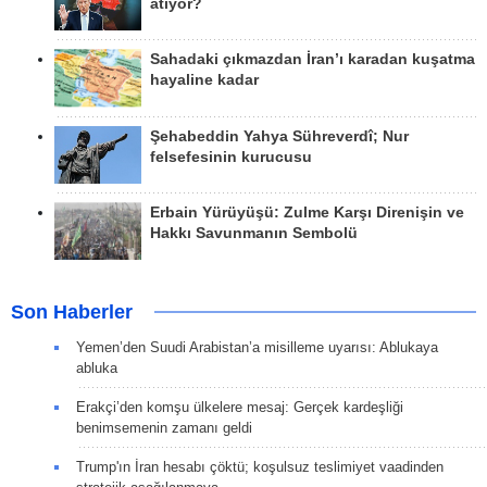
atıyor?
Sahadaki çıkmazdan İran’ı karadan kuşatma
hayaline kadar
Şehabeddin Yahya Sühreverdî; Nur
felsefesinin kurucusu
Erbain Yürüyüşü: Zulme Karşı Direnişin ve
Hakkı Savunmanın Sembolü
Son Haberler
Yemen’den Suudi Arabistan’a misilleme uyarısı: Ablukaya
abluka
Erakçi’den komşu ülkelere mesaj: Gerçek kardeşliği
benimsemenin zamanı geldi
Trump'ın İran hesabı çöktü; koşulsuz teslimiyet vaadinden