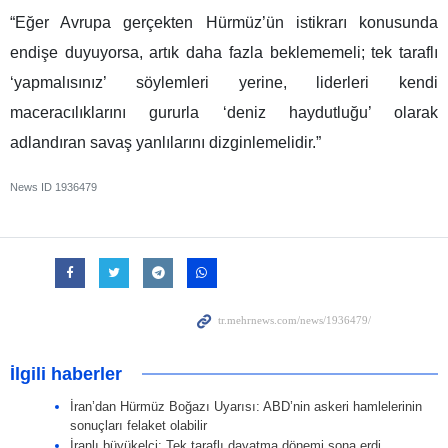
“Eğer Avrupa gerçekten Hürmüz’ün istikrarı konusunda
endişe duyuyorsa, artık daha fazla beklememeli; tek taraflı
‘yapmalısınız’ söylemleri yerine, liderleri kendi
maceracılıklarını gururla ‘deniz haydutluğu’ olarak
adlandıran savaş yanlılarını dizginlemelidir.”
News ID
1936479
İlgili haberler
İran’dan Hürmüz Boğazı Uyarısı: ABD’nin askeri hamlelerinin
sonuçları felaket olabilir
İranlı büyükelçi: Tek taraflı dayatma dönemi sona erdi