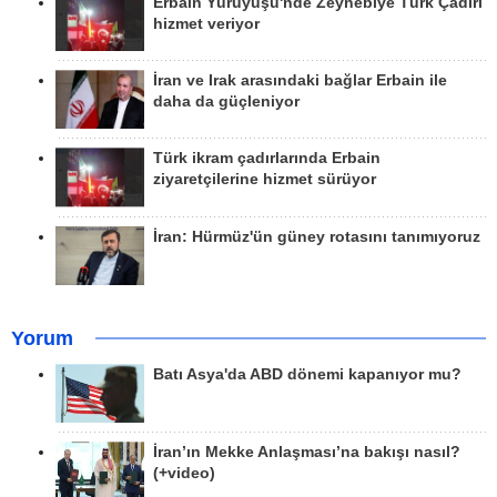
Erbain Yürüyüşü'nde Zeynebiye Türk Çadırı
hizmet veriyor
İran ve Irak arasındaki bağlar Erbain ile
daha da güçleniyor
Türk ikram çadırlarında Erbain
ziyaretçilerine hizmet sürüyor
İran: Hürmüz'ün güney rotasını tanımıyoruz
Yorum
Batı Asya'da ABD dönemi kapanıyor mu?
İran’ın Mekke Anlaşması’na bakışı nasıl?
(+video)