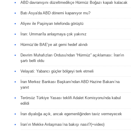
ABD davranışını düzeltmedikçe Hürmüz Boğazı kapalı kalacak
Batı Asya'da ABD dönemi kapanıyor mu?
Aliyev ile Paşinyan telefonda görüştü
İran: Umman'la anlaşmaya çok yakınız
Hürmüz'de BAE'ye ait gemi hedef alındı
Devrim Muhafızları Ordusu'ndan “Hürmüz” açıklaması: İran'ın
şartı belli oldu
Velayati: Yabancı güçler bölgeyi terk etmeli
İran Merkez Bankası Başkanı'ndan ABD Hazine Bakanı’na
yanıt
Terörsüz Türkiye Yasası teklifi Adalet Komisyonu'nda kabul
edildi
İran diyaloğa açık, ancak egemenliğinden taviz vermeyecek
İran’ın Mekke Anlaşması’na bakışı nasıl?(+video)