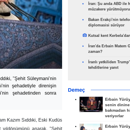
İran: Şu anda ABD ile 
müzakere yürütmüyoru
Bakan Erakçi'nin telefo
diplomasisi sürüyor
Kutsal kent Kerbela'dan
İran'da Erbain Matem 
zaman?
İranlı yetkiliden Trump’
tehditlerine yanıt
ddıki, "Şehit Süleymani'nin
i'nin şehadetiyle direnişin
Demeç
i'nin şehadetinden sonra
Erbain Yürü
senin dinine
bakmadan h
veriyorlar
lam Kazım Sıddıki, Eski Kudüs
Erbain Yürü
 yıldönümünü anarak, "Şehit