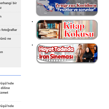
herhangi bir
z
n
 fotoğraflar
Günü ne
ın
yüşü'nde
 diline
izmet
yüşü'nde