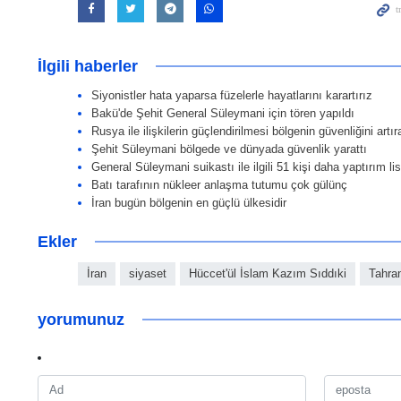
İlgili haberler
Siyonistler hata yaparsa füzelerle hayatlarını karartırız
Bakü'de Şehit General Süleymani için tören yapıldı
Rusya ile ilişkilerin güçlendirilmesi bölgenin güvenliğini artıra
Şehit Süleymani bölgede ve dünyada güvenlik yarattı
General Süleymani suikastı ile ilgili 51 kişi daha yaptırım li
Batı tarafının nükleer anlaşma tutumu çok gülünç
İran bugün bölgenin en güçlü ülkesidir
Ekler
İran
siyaset
Hüccet'ül İslam Kazım Sıddıki
Tahra
yorumunuz