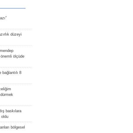
azı”
zırlık düzeyi
lmendep
i önemli ölçüde
e bağlantılı 8
celiğim
öldürmek
dış baskılara
 oldu
kanları bölgesel