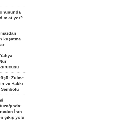
konusunda
dım atıyor?
kmazdan
an kuşatma
ar
 Yahya
Nur
 kurucusu
yüşü: Zulme
şin ve Hakkı
 Sembolü
mi
 tuzağında:
neden İran
n çıkış yolu