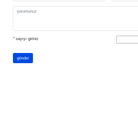
*
sayıyı giriniz
gönder