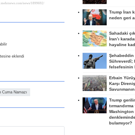
Trump İran 
neden geri a
Sahadaki çı
İran’ı karad
bilir
hayaline kad
Şehabeddin
stesine eklendi
Sühreverdî; 
felsefesinin
Erbain Yürü
Karşı Direni
Savunmanın
n Cuma Namazı
Trump gerili
tırmandırma
Washington 
denkleminde
bulamıyor?