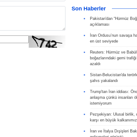
Son Haberler
Pakistan'dan “Hürmüz Boğ
açıklaması
İran Ordusu’nun savaşa ha
en üst seviyede
Reuters: Hürmüz ve Babü
boğazlarındaki gemi trafiğ
azaldı
Sistan-Belucistan'da terörl
şahıs yakalandı
Trump'tan İran iddiası: Ön
anlaşma çünkü insanları 
istemiyorum
Pezşekiyan: Ulusal birlik, 
karşı en büyük kalkanımız
İran ve İtalya Dışişleri Ba
gelişmeleri görüştü