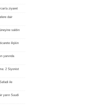
ycan'a ziyaret
lere dair
güneyine saldırı
icarete ilişkin
nın yanında
ma: 2 Siyonist
afadi ile
r yarın Suudi