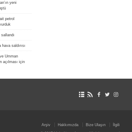
tan’ın yeni
üştü
it petrol
 vurduk
e sallandı
 hava saldırısı
D ve Umman
 açılması için
Arşiv
Hakkımızda
Bize Ulaşın
İlgili