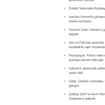
Erdebil Valisi'nden Azerba
İran'dan Umman'la görüşme
önemli açıklama
Siyonist İsrail, Lübnan'ın 
başlattı
İran ve Pakistan arasında t
mutabakat zaptı imzalandı
Pezeşkiyan: Filistin halkı
durmaya devam edeceğiz
Lübnan'ın güneyinde patla
asker öldü
Fidan, Ürdünlü mevkidaşı S
görüştü
Şahbaz Şerif ve Asım Müni
Arabistan’a gidecek