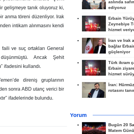
aslında safım
r gelişmeye tanık oluyoruz ki,
ediyoruz
r anma töreni düzenliyor. Irak
Erbain Yürü
Zeynebiye Tü
rinden intikam alınmasını kendi
hizmet veriy
İran ve Irak 
bağlar Erbai
 faili ve suç ortakları General
güçleniyor
i düşünmüştü. Ancak Şehit
Türk ikram ç
ifadesini kullandı.
Erbain ziyare
hizmet sürü
emen’de direniş gruplarının
İran: Hürmü
den sonra ABD utanç verici bir
rotasını tan
ır" ifadelerinde bulundu.
Yorum
Bugün 20 Sa
Matem Gün