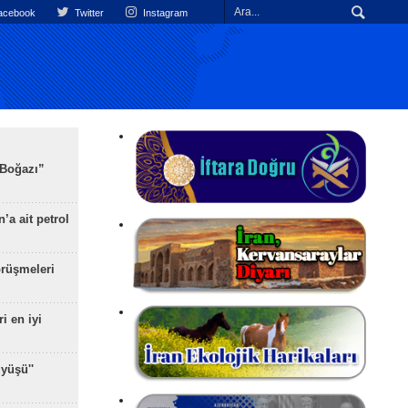
cebook
Twitter
Instagram
 Boğazı”
’a ait petrol
rüşmeleri
ri en iyi
yüşü''