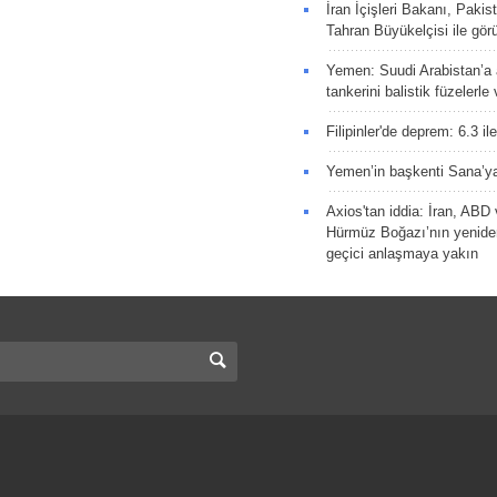
İran İçişleri Bakanı, Pakis
Tahran Büyükelçisi ile gör
Yemen: Suudi Arabistan’a a
tankerini balistik füzelerle
Filipinler'de deprem: 6.3 il
Yemen’in başkenti Sana’ya
Axios'tan iddia: İran, AB
Hürmüz Boğazı’nın yeniden
geçici anlaşmaya yakın