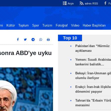
Arşiv
adres RSS
Fa
mi
Kültür
Toplum
Spor
Turizm
Fotoğraf
Video
Haber Başlıkları
Top 10
Pakistan'dan “Hürmüz
açıklaması
sonra ABD'ye uyku
Yemen: Suudi Arabistan
tankerini balistik…
Bekayi: İran-Umman gö
olumlu ilerliyor
Erakçi: İran-Irak ilişkile
dönemini yaşıyor
Tahran'da ''Erbain Yürü
merasimi