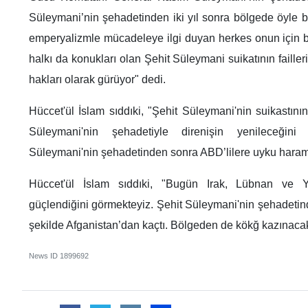
Süleymani’nin şehadetinden iki yıl sonra bölgede öyle bi
emperyalizmle mücadeleye ilgi duyan herkes onun için bi
halkı da konukları olan Şehit Süleymani suikatının faille
hakları olarak gürüyor" dedi.
Hüccet'ül İslam sıddıki, "Şehit Süleymani'nin suikastının
Süleymani'nin şehadetiyle direnişin yenileceğin
Süleymani'nin şehadetinden sonra ABD’lilere uyku haram" 
Hüccet'ül İslam sıddıki, "Bugün Irak, Lübnan ve Y
güçlendiğini görmekteyiz. Şehit Süleymani'nin şehadetin
şekilde Afganistan’dan kaçtı. Bölgeden de kökğ kazınacakt
News ID
1899692