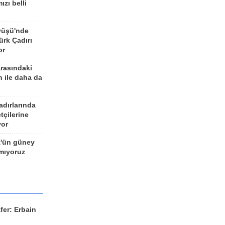
ızı belli
yüşü'nde
rk Çadırı
or
arasındaki
n ile daha da
adırlarında
tçilerine
yor
z'ün güney
ımıyoruz
fer: Erbain
ü