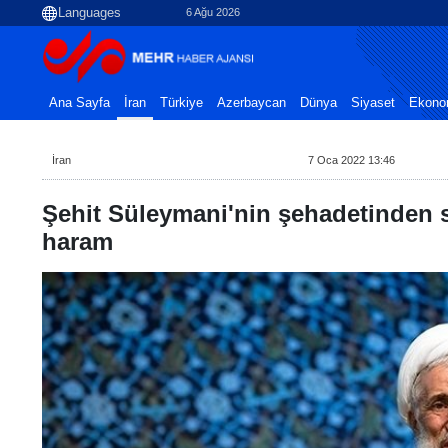
6 Ağu 2026
Ana Sayfa
İran
Türkiye
Azerbaycan
Dünya
Siyaset
Ekono
İran
7 Oca 2022 13:46
Şehit Süleymani'nin şehadetinden 
haram