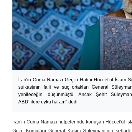
İran'ın Cuma Namazı Geçici Hatibi Hüccet'ül İslam Sı
suikastının faili ve suç ortakları General Süleyman
yenileceğini düşünmüştü. Ancak Şehit Süleyman
ABD’lilere uyku haram" dedi.
İran'ın Cuma Namazı hutpelerinde konuşan Hüccet'ül İs
Gücü Komutanı General Kasım Süleymani’nin şehadet