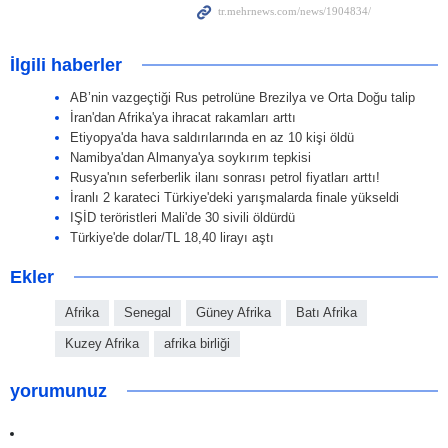
İlgili haberler
AB’nin vazgeçtiği Rus petrolüne Brezilya ve Orta Doğu talip
İran'dan Afrika'ya ihracat rakamları arttı
Etiyopya'da hava saldırılarında en az 10 kişi öldü
Namibya'dan Almanya'ya soykırım tepkisi
Rusya'nın seferberlik ilanı sonrası petrol fiyatları arttı!
İranlı 2 karateci Türkiye'deki yarışmalarda finale yükseldi
IŞİD teröristleri Mali'de 30 sivili öldürdü
Türkiye'de dolar/TL 18,40 lirayı aştı
Ekler
Afrika
Senegal
Güney Afrika
Batı Afrika
Kuzey Afrika
afrika birliği
yorumunuz