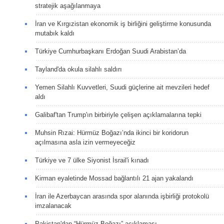
stratejik aşağılanmaya
İran ve Kırgızistan ekonomik iş birliğini geliştirme konusunda
mutabık kaldı
Türkiye Cumhurbaşkanı Erdoğan Suudi Arabistan’da
Tayland'da okula silahlı saldırı
Yemen Silahlı Kuvvetleri, Suudi güçlerine ait mevzileri hedef
aldı
Galibaf'tan Trump'ın birbiriyle çelişen açıklamalarına tepki
Muhsin Rızai: Hürmüz Boğazı’nda ikinci bir koridorun
açılmasına asla izin vermeyeceğiz
Türkiye ve 7 ülke Siyonist İsrail'i kınadı
Kirman eyaletinde Mossad bağlantılı 21 ajan yakalandı
İran ile Azerbaycan arasında spor alanında işbirliği protokolü
imzalanacak
Pakistan'dan “Hürmüz Boğazı” açıklaması