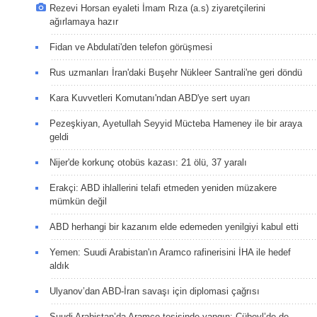
Rezevi Horsan eyaleti İmam Rıza (a.s) ziyaretçilerini
ağırlamaya hazır
Fidan ve Abdulati'den telefon görüşmesi
Rus uzmanları İran'daki Buşehr Nükleer Santrali'ne geri döndü
Kara Kuvvetleri Komutanı'ndan ABD'ye sert uyarı
Pezeşkiyan, Ayetullah Seyyid Mücteba Hameney ile bir araya
geldi
Nijer'de korkunç otobüs kazası: 21 ölü, 37 yaralı
Erakçi: ABD ihlallerini telafi etmeden yeniden müzakere
mümkün değil
ABD herhangi bir kazanım elde edemeden yenilgiyi kabul etti
Yemen: Suudi Arabistan'ın Aramco rafinerisini İHA ile hedef
aldık
Ulyanov’dan ABD-İran savaşı için diplomasi çağrısı
Suudi Arabistan’da Aramco tesisinde yangın: Cübeyl’de de