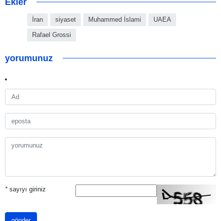
Ekler
İran
siyaset
Muhammed İslami
UAEA
Rafael Grossi
yorumunuz
*
sayıyı giriniz
gönder