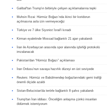
Galibaf'tan Trump'ın birbiriyle çelişen açıklamalarına tepki
Muhsin Rızai: Hürmüz Boğazı’nda ikinci bir koridorun
açılmasına asla izin vermeyeceğiz
Türkiye ve 7 ülke Siyonist İsrail'i kınadı
Kirman eyaletinde Mossad bağlantılı 21 ajan yakalandı
İran ile Azerbaycan arasında spor alanında işbirliği protokolü
imzalanacak
Pakistan'dan “Hürmüz Boğazı” açıklaması
İran Ordusu’nun savaşa hazırlık düzeyi en üst seviyede
Reuters: Hürmüz ve Babülmendep boğazlarındaki gemi trafiği
önemli ölçüde azaldı
Sistan-Belucistan'da terörle bağlantılı 8 şahıs yakalandı
Trump'tan İran iddiası: Önceliğim anlaşma çünkü insanları
öldürmek istemiyorum