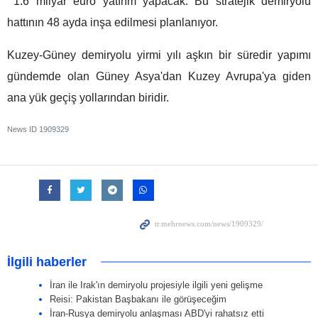
1.6 milyar euro yatırım yapacak. Bu stratejik demiryolu
hattının 48 ayda inşa edilmesi planlanıyor.
Kuzey-Güney demiryolu yirmi yılı aşkın bir süredir yapımı
gündemde olan Güney Asya'dan Kuzey Avrupa'ya giden
ana yük geçiş yollarından biridir.
News ID
1909329
İlgili haberler
İran ile Irak'ın demiryolu projesiyle ilgili yeni gelişme
Reisi: Pakistan Başbakanı ile görüşeceğim
İran-Rusya demiryolu anlaşması ABD'yi rahatsız etti