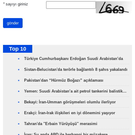
*
sayıyı giriniz
gönder
Top 10
Türkiye Cumhurbaşkanı Erdoğan Suudi Arabistan’da
Sistan-Belucistan'da terörle bağlantılı 8 şahıs yakalandı
Pakistan'dan “Hürmüz Boğazı” açıklaması
Yemen: Suudi Arabistan’a ait petrol tankerini balistik…
Bekayi: İran-Umman görüşmeleri olumlu ilerliyor
Erakçi: İran-Irak ilişkileri en iyi dönemini yaşıyor
Tahran'da ''Erbain Yürüyüşü'' merasimi
İran: Şu anda ABD ile herhangi bir müzakere