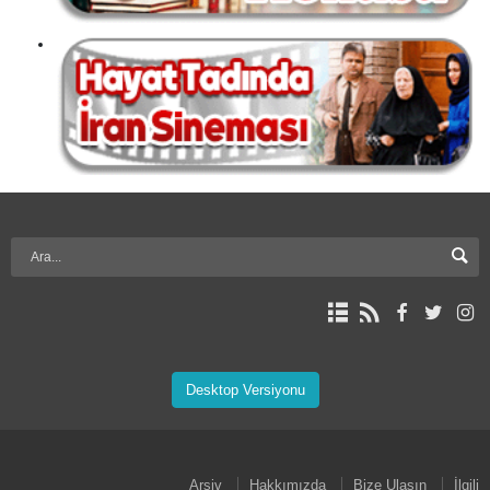
Desktop Versiyonu
Arşiv
Hakkımızda
Bize Ulaşın
İlgili