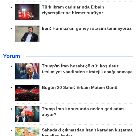
Türk ikram çadırlarında Erbain
ziyaretçilerine hizmet sürüyor
İran: Hürmüz'ün güney rotasını tanımıyoruz
Yorum
Trump'ın İran hesabı çöktü; koşulsuz
teslimiyet vaadinden stratejik aşağılanmaya
Bugün 20 Safer: Erbain Matem Günü
Trump İran konusunda neden geri adım
atıyor?
Sahadaki çıkmazdan İran’ı karadan kuşatma
hayaline kadar