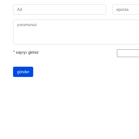
*
sayıyı giriniz
gönder