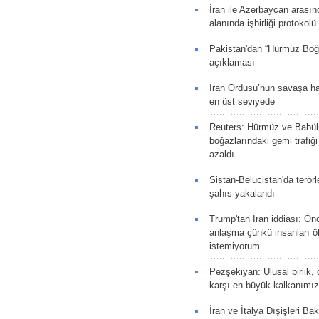
İran ile Azerbaycan arasın
alanında işbirliği protokol
Pakistan'dan “Hürmüz Boğ
açıklaması
İran Ordusu’nun savaşa ha
en üst seviyede
Reuters: Hürmüz ve Babü
boğazlarındaki gemi trafiğ
azaldı
Sistan-Belucistan'da terörl
şahıs yakalandı
Trump'tan İran iddiası: Ön
anlaşma çünkü insanları 
istemiyorum
Pezşekiyan: Ulusal birlik, 
karşı en büyük kalkanımız
İran ve İtalya Dışişleri Ba