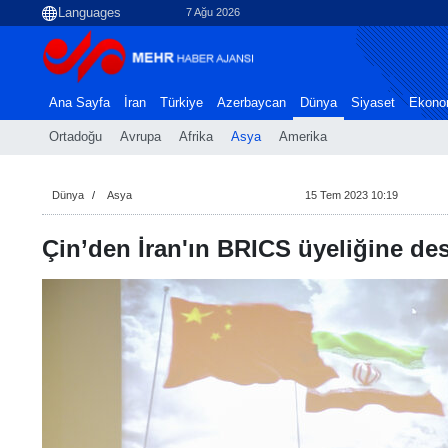
7 Ağu 2026
Ana Sayfa
İran
Türkiye
Azerbaycan
Dünya
Siyaset
Ekono
Ortadoğu
Avrupa
Afrika
Asya
Amerika
Dünya
Asya
15 Tem 2023 10:19
Çin’den İran'ın BRICS üyeliğine de