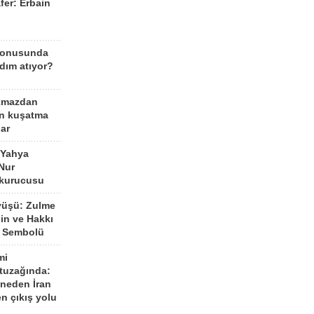
fer: Erbain
ü
konusunda
dım atıyor?
kmazdan
an kuşatma
ar
 Yahya
Nur
 kurucusu
yüşü: Zulme
şin ve Hakkı
 Sembolü
mi
 tuzağında:
neden İran
n çıkış yolu