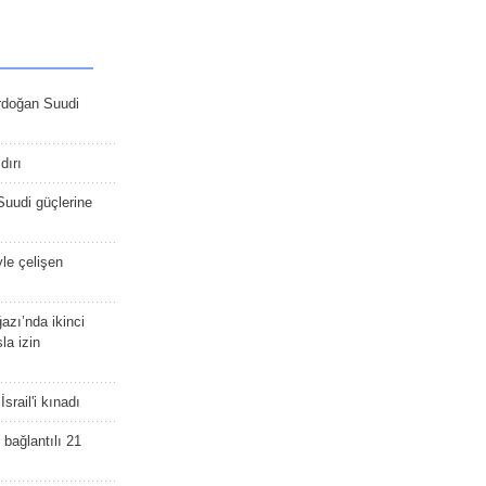
rdoğan Suudi
dırı
Suudi güçlerine
yle çelişen
zı’nda ikinci
la izin
srail'i kınadı
bağlantılı 21