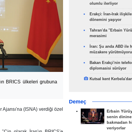
olumlu ilerliyor
Erakçi: İran-Irak ilişkile
dönemini yaşıyor
Tahran'da ''Erbain Yürü
merasimi
İran: Şu anda ABD ile 
müzakere yürütmüyoru
Bakan Erakçi'nin telefo
diplomasisi sürüyor
Kutsal kent Kerbela'dan
'ın BRICS ülkeleri grubuna
Demeç
 Ajansı'na (ISNA) verdiği özel
Erbain Yürü
senin dinine
bakmadan h
veriyorlar
"Çin olarak İran'ın BRICS'e