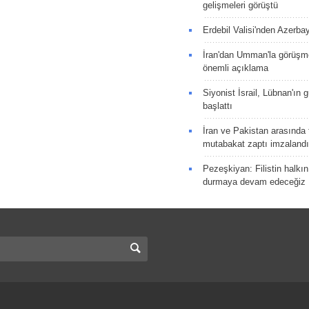
gelişmeleri görüştü
Erdebil Valisi'nden Azerba
İran'dan Umman'la görüşme
önemli açıklama
Siyonist İsrail, Lübnan'ın 
başlattı
İran ve Pakistan arasında t
mutabakat zaptı imzalandı
Pezeşkiyan: Filistin halkı
durmaya devam edeceğiz