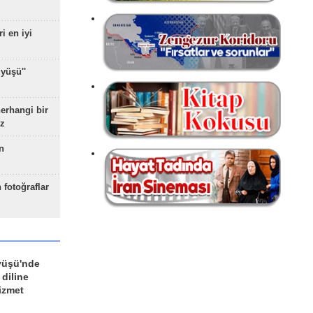
ri en iyi
yüşü''
herhangi bir
z
n
 fotoğraflar
yüşü'nde
 diline
izmet