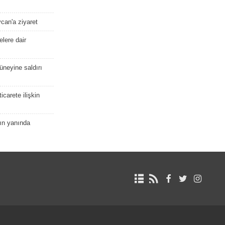
ycan'a ziyaret
lere dair
güneyine saldırı
icarete ilişkin
nın yanında