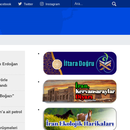
cebook
Twitter
Instagram
ı Erdoğan
rörle
landı
 Boğazı”
’a ait petrol
rüşmeleri