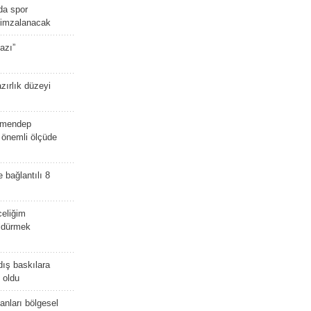
da spor
ü imzalanacak
azı”
zırlık düzeyi
lmendep
i önemli ölçüde
e bağlantılı 8
celiğim
öldürmek
dış baskılara
 oldu
kanları bölgesel