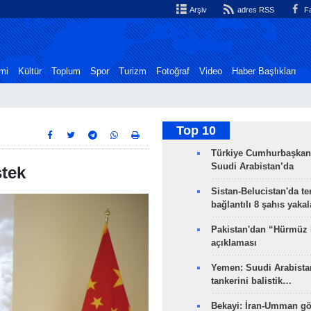
Arşiv
adres RSS
Fa
mi
Kültür
Toplum
Spor
Turizm
Fotoğraf
Video
Haber Başlıkları
Top 10
Türkiye Cumhurbaşkan
Suudi Arabistan’da
stek
Sistan-Belucistan'da te
bağlantılı 8 şahıs yaka
Pakistan'dan “Hürmüz
açıklaması
Yemen: Suudi Arabistan
tankerini balistik…
Bekayi: İran-Umman gö