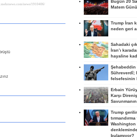
Bugün 20 Sa
Matem Gün
Trump İran 
neden geri a
Sahadaki çı
İran’ı karad
örüştü
hayaline kad
Şehabeddin
Sühreverdî; 
zırız
felsefesinin
Erbain Yürü
Karşı Direni
Savunmanın
Trump gerili
tırmandırma
Washington 
denkleminde
bulamıyor?