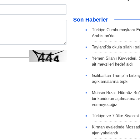
Son Haberler
Türkiye Cumhurbaşkanı E
Arabistan’da
Tayland'da okula silahlı sal
Yemen Silahlı Kuvvetleri, 
ait mevzileri hedef aldı
Galibaf'tan Trump'ın birbiri
açıklamalarına tepki
Muhsin Rızai: Hürmüz Boğa
bir koridorun açılmasına as
vermeyeceğiz
Türkiye ve 7 ülke Siyonist İ
Kirman eyaletinde Mossad 
ajan yakalandı