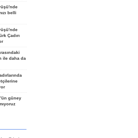
yüşü'nde
ızı belli
yüşü'nde
rk Çadırı
or
arasındaki
n ile daha da
adırlarında
tçilerine
yor
z'ün güney
ımıyoruz