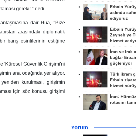
Erbain Yürü
laması gerekir." dedi.
aslında safım
ediyoruz
 anlaşmasına dair Hua, "Bize
Erbain Yürü
abistan arasındaki diplomatik
Zeynebiye Tü
ir barış esintilerinin estiğine
hizmet veriy
İran ve Irak 
bağlar Erbai
güçleniyor
 'Küresel Güvenlik Girişimi'ni
işimin ana odağında yer alıyor.
Türk ikram ç
Erbain ziyare
 yeniden kurulması, girişimin
hizmet sürü
anması için söz konusu girişimi
İran: Hürmü
rotasını tan
Yorum