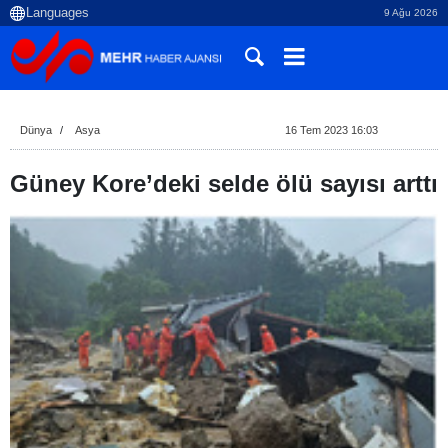
9 Ağu 2026
Dünya
Asya
16 Tem 2023 16:03
Güney Kore’deki selde ölü sayısı arttı