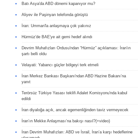
Batı Asya'da ABD dönemi kapanıyor mu?
Aliyev ile Paşinyan telefonda görüştü
İran: Umman'la anlaşmaya çok yakınız
Hürmüz'de BAE'ye ait gemi hedef alındı
Devrim Muhafızları Ordusu'ndan “Hürmüz” açıklaması: İran'ın
şartı belli oldu
Velayati: Yabancı güçler bölgeyi terk etmeli
İran Merkez Bankası Başkanı'ndan ABD Hazine Bakanı’na
yanıt
Terörsüz Türkiye Yasası teklifi Adalet Komisyonu'nda kabul
edildi
İran diyaloğa açık, ancak egemenliğinden taviz vermeyecek
İran’ın Mekke Anlaşması’na bakışı nasıl?(+video)
İran Devrim Muhafızları: ABD ve İsrail, İran’a karşı hedeflerine
ulaşamadı