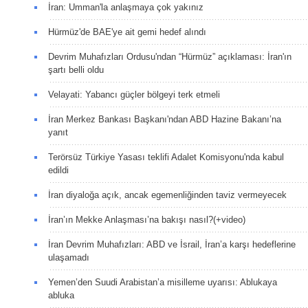
İran: Umman'la anlaşmaya çok yakınız
Hürmüz'de BAE'ye ait gemi hedef alındı
Devrim Muhafızları Ordusu'ndan “Hürmüz” açıklaması: İran'ın
şartı belli oldu
Velayati: Yabancı güçler bölgeyi terk etmeli
İran Merkez Bankası Başkanı'ndan ABD Hazine Bakanı’na
yanıt
Terörsüz Türkiye Yasası teklifi Adalet Komisyonu'nda kabul
edildi
İran diyaloğa açık, ancak egemenliğinden taviz vermeyecek
İran’ın Mekke Anlaşması’na bakışı nasıl?(+video)
İran Devrim Muhafızları: ABD ve İsrail, İran’a karşı hedeflerine
ulaşamadı
Yemen’den Suudi Arabistan’a misilleme uyarısı: Ablukaya
abluka