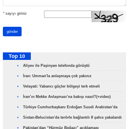
*
sayıyı giriniz
gönder
Top 10
Aliyev ile Paşinyan telefonda görüştü
İran: Umman'la anlaşmaya çok yakınız
Velayati: Yabancı güçler bölgeyi terk etmeli
İran’ın Mekke Anlaşması’na bakışı nasıl?(+video)
Türkiye Cumhurbaşkanı Erdoğan Suudi Arabistan’da
Sistan-Belucistan'da terörle bağlantılı 8 şahıs yakalandı
Pakistan'dan “Hürmüz Boğazı” açıklaması