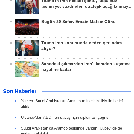
Trump'ın İran hesabı çöktü; koşulsuz
teslimiyet vaadinden stratejik aşağılanmaya
Bugün 20 Safer: Erbain Matem Günü
Trump İran konusunda neden geri adım
atıyor?
Sahadaki çıkmazdan İran’ı karadan kuşatma
hayaline kadar
Son Haberler
Yemen: Suudi Arabistan'ın Aramco rafinerisini İHA ile hedef
aldık
Ulyanov’dan ABD-İran savaşı için diplomasi çağrısı
Suudi Arabistan’da Aramco tesisinde yangın: Cübeyl’de de
patlama bildirildi