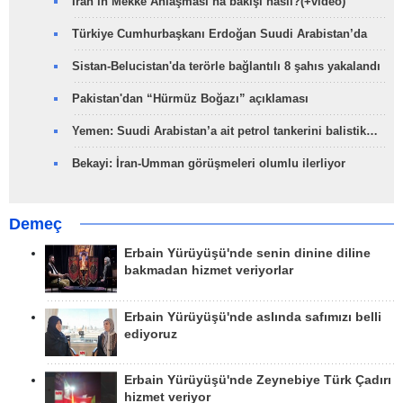
İran’ın Mekke Anlaşması’na bakışı nasıl?(+video)
Türkiye Cumhurbaşkanı Erdoğan Suudi Arabistan’da
Sistan-Belucistan'da terörle bağlantılı 8 şahıs yakalandı
Pakistan'dan “Hürmüz Boğazı” açıklaması
Yemen: Suudi Arabistan’a ait petrol tankerini balistik…
Bekayi: İran-Umman görüşmeleri olumlu ilerliyor
Demeç
Erbain Yürüyüşü'nde senin dinine diline
bakmadan hizmet veriyorlar
Erbain Yürüyüşü'nde aslında safımızı belli
ediyoruz
Erbain Yürüyüşü'nde Zeynebiye Türk Çadırı
hizmet veriyor