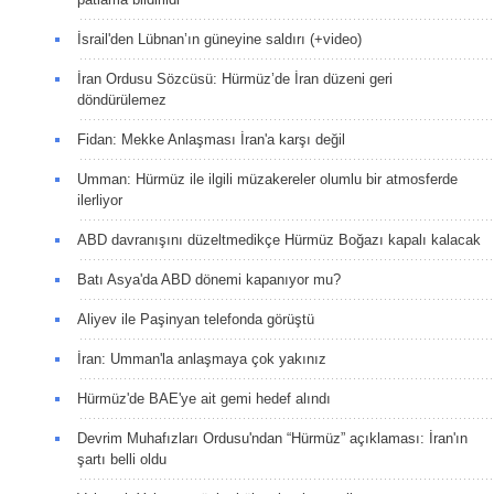
İsrail'den Lübnan’ın güneyine saldırı (+video)
İran Ordusu Sözcüsü: Hürmüz’de İran düzeni geri
döndürülemez
Fidan: Mekke Anlaşması İran'a karşı değil
Umman: Hürmüz ile ilgili müzakereler olumlu bir atmosferde
ilerliyor
ABD davranışını düzeltmedikçe Hürmüz Boğazı kapalı kalacak
Batı Asya'da ABD dönemi kapanıyor mu?
Aliyev ile Paşinyan telefonda görüştü
İran: Umman'la anlaşmaya çok yakınız
Hürmüz'de BAE'ye ait gemi hedef alındı
Devrim Muhafızları Ordusu'ndan “Hürmüz” açıklaması: İran'ın
şartı belli oldu