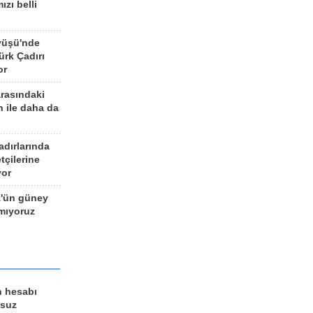
ızı belli
yüşü'nde
rk Çadırı
or
arasındaki
n ile daha da
adırlarında
tçilerine
yor
z'ün güney
ımıyoruz
n hesabı
lsuz