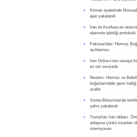
Kirman eyaletinde Mossad 
ajan yakalandı
İran ile Azerbaycan arasın
alanında işbirliği protokol
Pakistan'dan “Hürmüz Boğ
açıklaması
İran Ordusu’nun savaşa ha
en üst seviyede
Reuters: Hürmüz ve Babü
boğazlarındaki gemi trafiğ
azaldı
Sistan-Belucistan'da terörl
şahıs yakalandı
Trump'tan İran iddiası: Ön
anlaşma çünkü insanları 
istemiyorum