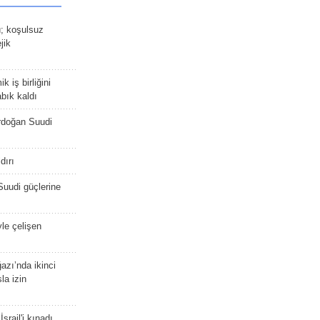
ü; koşulsuz
jik
 iş birliğini
bık kaldı
rdoğan Suudi
dırı
Suudi güçlerine
yle çelişen
zı’nda ikinci
la izin
srail'i kınadı