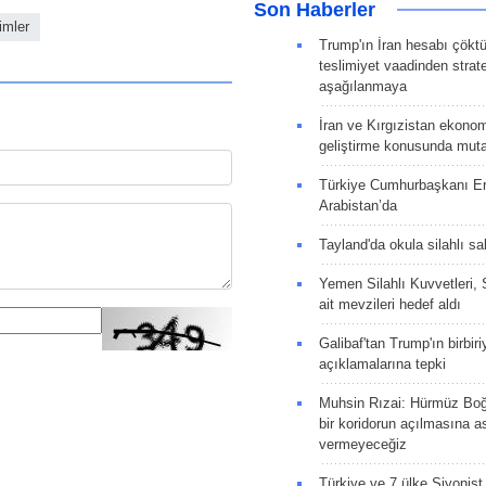
Son Haberler
imler
Trump'ın İran hesabı çökt
teslimiyet vaadinden strate
aşağılanmaya
İran ve Kırgızistan ekonomik
geliştirme konusunda muta
Türkiye Cumhurbaşkanı E
Arabistan’da
Tayland'da okula silahlı sal
Yemen Silahlı Kuvvetleri, 
ait mevzileri hedef aldı
Galibaf'tan Trump'ın birbiri
açıklamalarına tepki
Muhsin Rızai: Hürmüz Boğa
bir koridorun açılmasına as
vermeyeceğiz
Türkiye ve 7 ülke Siyonist İ