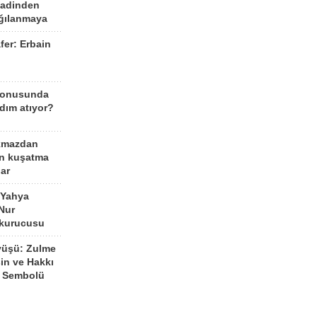
aadinden
ağılanmaya
fer: Erbain
ü
konusunda
dım atıyor?
kmazdan
an kuşatma
ar
 Yahya
Nur
 kurucusu
yüşü: Zulme
şin ve Hakkı
 Sembolü