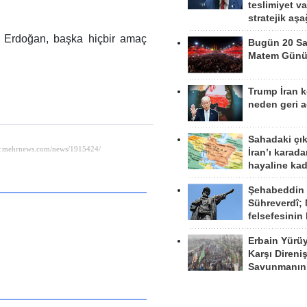
teslimiyet v
stratejik aş
i Erdoğan, başka hiçbir amaç
Bugün 20 Sa
Matem Gün
Trump İran 
neden geri a
Sahadaki çı
İran’ı karad
hayaline kad
Şehabeddin
Sühreverdî; 
felsefesinin
Erbain Yürü
Karşı Direni
Savunmanın