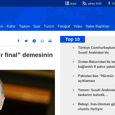
Arşiv
adres RSS
Fa
mi
Kültür
Toplum
Spor
Turizm
Fotoğraf
Video
Haber Başlıkları
Top 10
Türkiye Cumhurbaşkan
Suudi Arabistan’da
r final” demesinin
Sistan-Belucistan'da te
bağlantılı 8 şahıs yaka
Pakistan'dan “Hürmüz
açıklaması
Yemen: Suudi Arabistan
tankerini balistik…
Bekayi: İran-Umman gö
olumlu ilerliyor