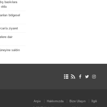
dış baskılara
 oldu
kanları bölgesel
ycan'a ziyaret
lere dair
güneyine saldırı
Arşiv
Hakkımızda
Bize Ulaşın
İlgili