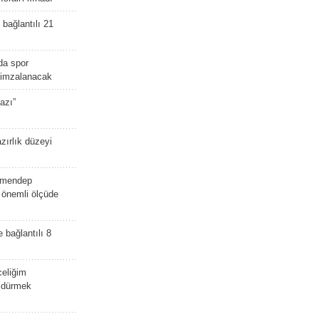
bağlantılı 21
da spor
ü imzalanacak
azı”
zırlık düzeyi
lmendep
i önemli ölçüde
e bağlantılı 8
celiğim
öldürmek