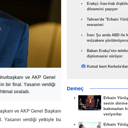
Erakçi: İran-Irak ilişkile
dönemini yaşıyor
Tahran'da ''Erbain Yürü
merasimi
İran: Şu anda ABD ile 
müzakere yürütmüyoru
Bakan Erakçi'nin telefo
diplomasisi sürüyor
Kutsal kent Kerbela'dan
mhurbaşkanı ve AKP Genel
 bir final. Yasanın verdiği
Demeç
htimal sıraladı.
Erbain Yürü
senin dinine
bakmadan h
aşkanı ve AKP Genel Başkanı
veriyorlar
. Yasanın verdiği yetkiyle bu
Erbain Yürü