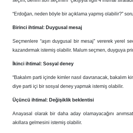
seçim, benim son seçimim” çıkışıyla ilgili 4 ihtimal sıraladı
“Erdoğan, neden böyle bir açıklama yapmış olabilir?” sorus
Birinci ihtimal: Duygusal mesaj
Seçmenlere “aşırı duygusal bir mesaj” vererek yerel se
kazandırmak istemiş olabilir. Malum seçmen, duyguya prim
İkinci ihtimal: Sosyal deney
“Bakalım parti içinde kimler nasıl davranacak, bakalım ki
diye parti içi bir sosyal deney yapmak istemiş olabilir.
Üçüncü ihtimal: Değişiklik beklentisi
Anayasal olarak bir daha aday olamayacağını anımsatar
akıllara gelmesini istemiş olabilir.