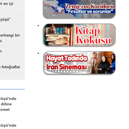
ri en iyi
yüşü''
herhangi bir
z
n
 fotoğraflar
yüşü'nde
 diline
izmet
yüşü'nde