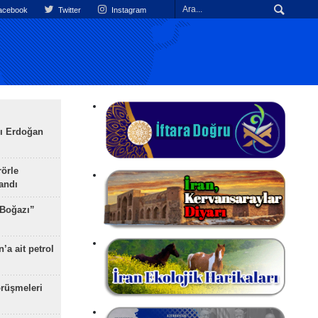
cebook
Twitter
Instagram
ı Erdoğan
rörle
landı
 Boğazı”
’a ait petrol
rüşmeleri