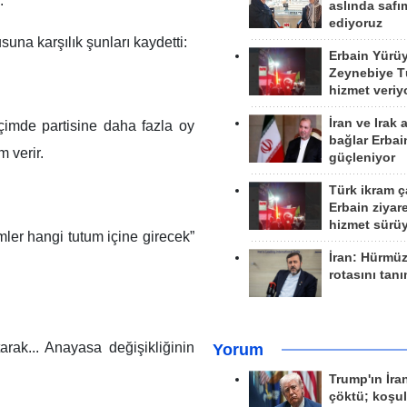
.
aslında safım
ediyoruz
una karşılık şunları kaydetti:
Erbain Yürü
Zeynebiye Tü
hizmet veriy
İran ve Irak 
çimde partisine daha fazla oy
bağlar Erbai
 verir.
güçleniyor
Türk ikram ç
Erbain ziyare
hizmet sürü
mler hangi tutum içine girecek”
İran: Hürmü
rotasını tan
ak... Anayasa değişikliğinin
Yorum
Trump'ın İra
çöktü; koşu