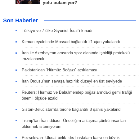
yolu bulamıyor?
Son Haberler
Türkiye ve 7 ülke Siyonist İsrail'i kınadı
Kirman eyaletinde Mossad bağlantılı 21 ajan yakalandı
İran ile Azerbaycan arasında spor alanında işbirliği protokolü
imzalanacak
Pakistan'dan “Hürmüz Boğazı” açıklaması
İran Ordusu’nun savaşa hazırlık düzeyi en üst seviyede
Reuters: Hürmüz ve Babülmendep boğazlarındaki gemi trafiği
önemli ölçüde azaldı
Sistan-Belucistan'da terörle bağlantılı 8 şahıs yakalandı
Trump'tan İran iddiası: Önceliğim anlaşma çünkü insanları
öldürmek istemiyorum
Pezşekiyan: Ulusal birlik, dış baskılara karşı en büyük