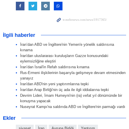
İlgili haberler
İran’dan ABD ve İngiltere'nin Yemen'e yönelik saldırısına
kınama
İran'dan uluslararası kuruluşların Gazze konusundaki
eylemsizliğine eleştiri
İran’dan İsrail'in Refah saldırısına kınama
Rus-Ermeni ilişkilerinin başarıyla gelişmeye devam etmesinden
yanayız
İran'dan ABD'nin yeni yaptırımlarına tepki
İran'dan Arap Birliği'nin üç ada ile ilgli iddialarına tepki
Devrim Lideri, İmam Humeyni'nin (ra) vefat yıl dönümünde bir
konuşma yapacak
Nuseyrat Kampı'na saldırıda ABD ve İngiltere'nin parmağı vardı
Ekler
siyaset
İran
Avrupa Birliği
Yaptırım