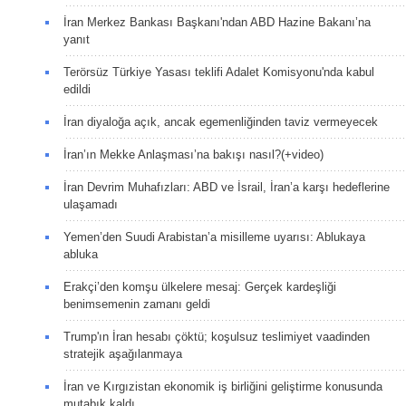
İran Merkez Bankası Başkanı'ndan ABD Hazine Bakanı’na
yanıt
Terörsüz Türkiye Yasası teklifi Adalet Komisyonu'nda kabul
edildi
İran diyaloğa açık, ancak egemenliğinden taviz vermeyecek
İran’ın Mekke Anlaşması’na bakışı nasıl?(+video)
İran Devrim Muhafızları: ABD ve İsrail, İran’a karşı hedeflerine
ulaşamadı
Yemen’den Suudi Arabistan’a misilleme uyarısı: Ablukaya
abluka
Erakçi’den komşu ülkelere mesaj: Gerçek kardeşliği
benimsemenin zamanı geldi
Trump'ın İran hesabı çöktü; koşulsuz teslimiyet vaadinden
stratejik aşağılanmaya
İran ve Kırgızistan ekonomik iş birliğini geliştirme konusunda
mutabık kaldı