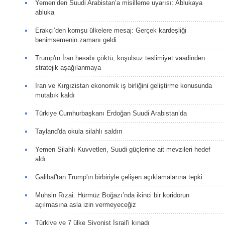
Yemen’den Suudi Arabistan’a misilleme uyarısı: Ablukaya
abluka
Erakçi’den komşu ülkelere mesaj: Gerçek kardeşliği
benimsemenin zamanı geldi
Trump'ın İran hesabı çöktü; koşulsuz teslimiyet vaadinden
stratejik aşağılanmaya
İran ve Kırgızistan ekonomik iş birliğini geliştirme konusunda
mutabık kaldı
Türkiye Cumhurbaşkanı Erdoğan Suudi Arabistan’da
Tayland'da okula silahlı saldırı
Yemen Silahlı Kuvvetleri, Suudi güçlerine ait mevzileri hedef
aldı
Galibaf'tan Trump'ın birbiriyle çelişen açıklamalarına tepki
Muhsin Rızai: Hürmüz Boğazı’nda ikinci bir koridorun
açılmasına asla izin vermeyeceğiz
Türkiye ve 7 ülke Siyonist İsrail'i kınadı