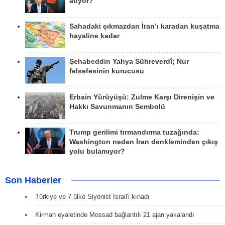
atıyor?
Sahadaki çıkmazdan İran’ı karadan kuşatma
hayaline kadar
Şehabeddin Yahya Sühreverdî; Nur
felsefesinin kurucusu
Erbain Yürüyüşü: Zulme Karşı Direnişin ve
Hakkı Savunmanın Sembolü
Trump gerilimi tırmandırma tuzağında:
Washington neden İran denkleminden çıkış
yolu bulamıyor?
Son Haberler
Türkiye ve 7 ülke Siyonist İsrail'i kınadı
Kirman eyaletinde Mossad bağlantılı 21 ajan yakalandı