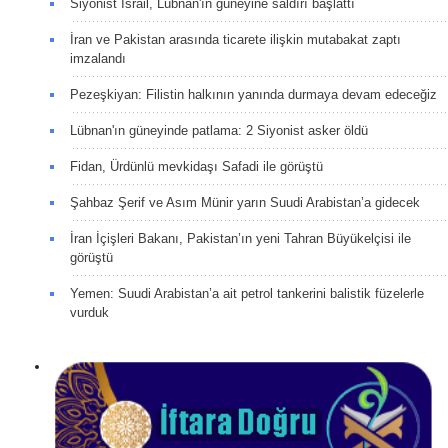
Siyonist İsrail, Lübnan'ın güneyine saldırı başlattı
İran ve Pakistan arasında ticarete ilişkin mutabakat zaptı
imzalandı
Pezeşkiyan: Filistin halkının yanında durmaya devam edeceğiz
Lübnan'ın güneyinde patlama: 2 Siyonist asker öldü
Fidan, Ürdünlü mevkidaşı Safadi ile görüştü
Şahbaz Şerif ve Asım Münir yarın Suudi Arabistan’a gidecek
İran İçişleri Bakanı, Pakistan’ın yeni Tahran Büyükelçisi ile
görüştü
Yemen: Suudi Arabistan’a ait petrol tankerini balistik füzelerle
vurduk