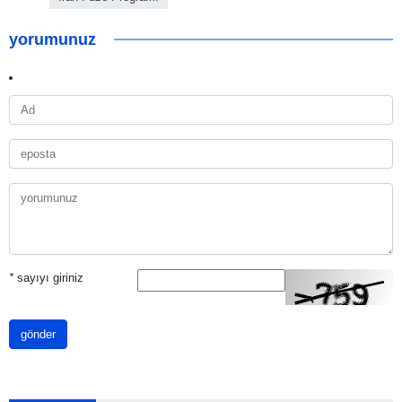
yorumunuz
*
sayıyı giriniz
gönder