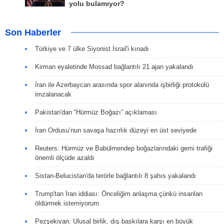
yolu bulamıyor?
Son Haberler
Türkiye ve 7 ülke Siyonist İsrail'i kınadı
Kirman eyaletinde Mossad bağlantılı 21 ajan yakalandı
İran ile Azerbaycan arasında spor alanında işbirliği protokolü
imzalanacak
Pakistan'dan “Hürmüz Boğazı” açıklaması
İran Ordusu’nun savaşa hazırlık düzeyi en üst seviyede
Reuters: Hürmüz ve Babülmendep boğazlarındaki gemi trafiği
önemli ölçüde azaldı
Sistan-Belucistan'da terörle bağlantılı 8 şahıs yakalandı
Trump'tan İran iddiası: Önceliğim anlaşma çünkü insanları
öldürmek istemiyorum
Pezşekiyan: Ulusal birlik, dış baskılara karşı en büyük