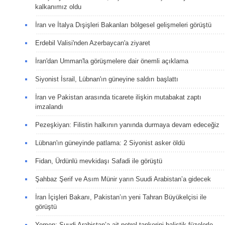
kalkanımız oldu
İran ve İtalya Dışişleri Bakanları bölgesel gelişmeleri görüştü
Erdebil Valisi'nden Azerbaycan'a ziyaret
İran'dan Umman'la görüşmelere dair önemli açıklama
Siyonist İsrail, Lübnan'ın güneyine saldırı başlattı
İran ve Pakistan arasında ticarete ilişkin mutabakat zaptı
imzalandı
Pezeşkiyan: Filistin halkının yanında durmaya devam edeceğiz
Lübnan'ın güneyinde patlama: 2 Siyonist asker öldü
Fidan, Ürdünlü mevkidaşı Safadi ile görüştü
Şahbaz Şerif ve Asım Münir yarın Suudi Arabistan’a gidecek
İran İçişleri Bakanı, Pakistan’ın yeni Tahran Büyükelçisi ile
görüştü
Yemen: Suudi Arabistan’a ait petrol tankerini balistik füzelerle