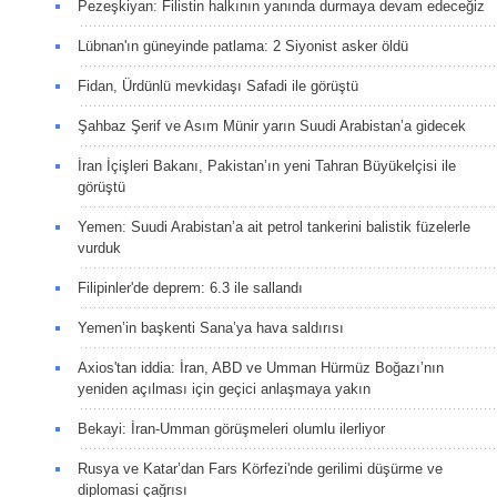
Pezeşkiyan: Filistin halkının yanında durmaya devam edeceğiz
Lübnan'ın güneyinde patlama: 2 Siyonist asker öldü
Fidan, Ürdünlü mevkidaşı Safadi ile görüştü
Şahbaz Şerif ve Asım Münir yarın Suudi Arabistan’a gidecek
İran İçişleri Bakanı, Pakistan’ın yeni Tahran Büyükelçisi ile
görüştü
Yemen: Suudi Arabistan’a ait petrol tankerini balistik füzelerle
vurduk
Filipinler'de deprem: 6.3 ile sallandı
Yemen’in başkenti Sana’ya hava saldırısı
Axios'tan iddia: İran, ABD ve Umman Hürmüz Boğazı’nın
yeniden açılması için geçici anlaşmaya yakın
Bekayi: İran-Umman görüşmeleri olumlu ilerliyor
Rusya ve Katar’dan Fars Körfezi'nde gerilimi düşürme ve
diplomasi çağrısı