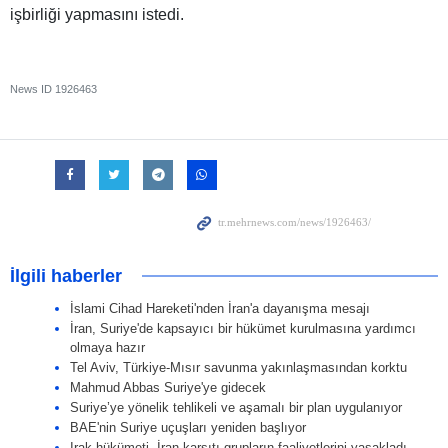
işbirliği yapmasını istedi.
News ID
1926463
İlgili haberler
İslami Cihad Hareketi'nden İran'a dayanışma mesajı
İran, Suriye'de kapsayıcı bir hükümet kurulmasına yardımcı
olmaya hazır
Tel Aviv, Türkiye-Mısır savunma yakınlaşmasından korktu
Mahmud Abbas Suriye'ye gidecek
Suriye’ye yönelik tehlikeli ve aşamalı bir plan uygulanıyor
BAE'nin Suriye uçuşları yeniden başlıyor
Irak hükümeti, İran karşıtı grupların faaliyetlerini yasakladı