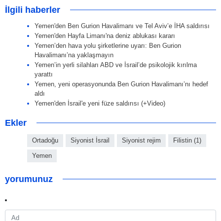
İlgili haberler
Yemen'den Ben Gurion Havalimanı ve Tel Aviv’e İHA saldırısı
Yemen'den Hayfa Limanı'na deniz ablukası kararı
Yemen’den hava yolu şirketlerine uyarı: Ben Gurion
Havalimanı’na yaklaşmayın
Yemen’in yerli silahları ABD ve İsrail’de psikolojik kırılma
yarattı
Yemen, yeni operasyonunda Ben Gurion Havalimanı’nı hedef
aldı
Yemen'den İsrail'e yeni füze saldırısı (+Video)
Ekler
Ortadoğu
Siyonist İsrail
Siyonist rejim
Filistin (1)
Yemen
yorumunuz