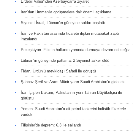
Erdebil Valisi'nden Azerbaycan'a ziyaret
İran'dan Umman'la görüşmelere dair önemli açıklama
Siyonist İsrail, Lübnan'ın güneyine saldırı başlattı
İran ve Pakistan arasında ticarete ilişkin mutabakat zaptı
imzalandı
Pezeşkiyan: Filistin halkının yanında durmaya devam edeceğiz
Lübnan'ın güneyinde patlama: 2 Siyonist asker öldü
Fidan, Ürdünlü mevkidaşı Safadi ile görüştü
Şahbaz Şerif ve Asım Münir yarın Suudi Arabistan’a gidecek
İran İçişleri Bakanı, Pakistan’ın yeni Tahran Büyükelçisi ile
görüştü
Yemen: Suudi Arabistan’a ait petrol tankerini balistik füzelerle
vurduk
Filipinler'de deprem: 6.3 ile sallandı