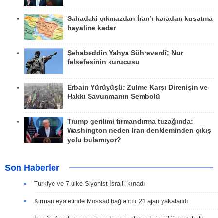
Sahadaki çıkmazdan İran’ı karadan kuşatma
hayaline kadar
Şehabeddin Yahya Sühreverdî; Nur
felsefesinin kurucusu
Erbain Yürüyüşü: Zulme Karşı Direnişin ve
Hakkı Savunmanın Sembolü
Trump gerilimi tırmandırma tuzağında:
Washington neden İran denkleminden çıkış
yolu bulamıyor?
Son Haberler
Türkiye ve 7 ülke Siyonist İsrail'i kınadı
Kirman eyaletinde Mossad bağlantılı 21 ajan yakalandı