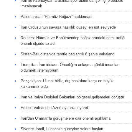
İran ile Azerbaycan arasında spor alanında işbirliği protokolü
imzalanacak
Pakistan'dan “Hürmüz Boğazı” açıklaması
İran Ordusu’nun savaşa hazırlık düzeyi en üst seviyede
Reuters: Hürmüz ve Babülmendep boğazlarındaki gemi trafiği
önemli ölçüde azaldı
Sistan-Belucistan'da terörle bağlantılı 8 şahıs yakalandı
Trump'tan İran iddiası: Önceliğim anlaşma çünkü insanları
öldürmek istemiyorum
Pezşekiyan: Ulusal birlik, dış baskılara karşı en büyük
kalkanımız oldu
İran ve İtalya Dışişleri Bakanları bölgesel gelişmeleri görüştü
Erdebil Valisi'nden Azerbaycan'a ziyaret
İran'dan Umman'la görüşmelere dair önemli açıklama
Siyonist İsrail, Lübnan'ın güneyine saldırı başlattı