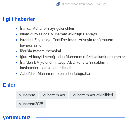
İlgili haberler
İran’da Muharrem ayı gelenekleri
İslam dünyasında Muharrem etkinliği: Bahreyn
İstanbul Zeynebiye Camii’ne İmam Hüseyin (a.s) matem
bayrağı asıldı
Iğdır'da matem merasimi
Iğdır Ehlibeyt Derneği’nden Muharrem’e özel anlamlı programlar
İran'dan BM'ye önemli talep: ABD ve İsrail'in saldırının
başlatıcıları oalrak ilan edilmeli
Zabol'daki Muharrem töreninden fotoğraflar
Ekler
Muharrem
Muharrem ayı
Muharrem ayı etkinlikleri
Muharrem2025
yorumunuz