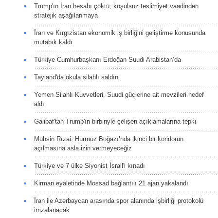
Trump'ın İran hesabı çöktü; koşulsuz teslimiyet vaadinden
stratejik aşağılanmaya
İran ve Kırgızistan ekonomik iş birliğini geliştirme konusunda
mutabık kaldı
Türkiye Cumhurbaşkanı Erdoğan Suudi Arabistan’da
Tayland'da okula silahlı saldırı
Yemen Silahlı Kuvvetleri, Suudi güçlerine ait mevzileri hedef
aldı
Galibaf'tan Trump'ın birbiriyle çelişen açıklamalarına tepki
Muhsin Rızai: Hürmüz Boğazı’nda ikinci bir koridorun
açılmasına asla izin vermeyeceğiz
Türkiye ve 7 ülke Siyonist İsrail'i kınadı
Kirman eyaletinde Mossad bağlantılı 21 ajan yakalandı
İran ile Azerbaycan arasında spor alanında işbirliği protokolü
imzalanacak