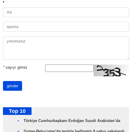
*
sayıyı giriniz
gönder
Top 10
Türkiye Cumhurbaşkanı Erdoğan Suudi Arabistan’da
Sistan-Belucistan'da terörle bağlantılı 8 şahıs yakalandı