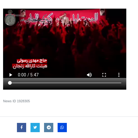
News ID
1928305