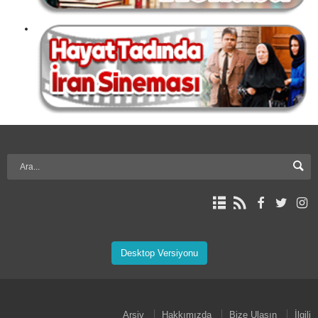
Desktop Versiyonu
Arşiv
Hakkımızda
Bize Ulaşın
İlgili