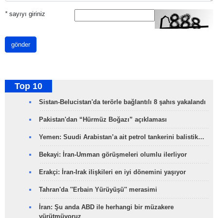
*
sayıyı giriniz
gönder
Top 10
Sistan-Belucistan'da terörle bağlantılı 8 şahıs yakalandı
Pakistan'dan “Hürmüz Boğazı” açıklaması
Yemen: Suudi Arabistan’a ait petrol tankerini balistik…
Bekayi: İran-Umman görüşmeleri olumlu ilerliyor
Erakçi: İran-Irak ilişkileri en iyi dönemini yaşıyor
Tahran'da ''Erbain Yürüyüşü'' merasimi
İran: Şu anda ABD ile herhangi bir müzakere
yürütmüyoruz