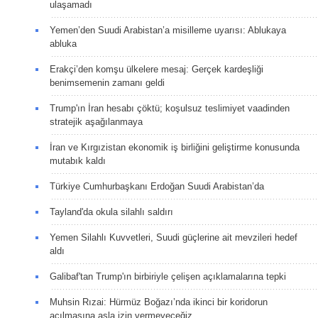
ulaşamadı
Yemen’den Suudi Arabistan’a misilleme uyarısı: Ablukaya
abluka
Erakçi’den komşu ülkelere mesaj: Gerçek kardeşliği
benimsemenin zamanı geldi
Trump'ın İran hesabı çöktü; koşulsuz teslimiyet vaadinden
stratejik aşağılanmaya
İran ve Kırgızistan ekonomik iş birliğini geliştirme konusunda
mutabık kaldı
Türkiye Cumhurbaşkanı Erdoğan Suudi Arabistan’da
Tayland'da okula silahlı saldırı
Yemen Silahlı Kuvvetleri, Suudi güçlerine ait mevzileri hedef
aldı
Galibaf'tan Trump'ın birbiriyle çelişen açıklamalarına tepki
Muhsin Rızai: Hürmüz Boğazı’nda ikinci bir koridorun
açılmasına asla izin vermeyeceğiz