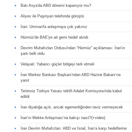
Batı Asya'da ABD dönemi kapanıyor mu?
Aliyev ile Paşinyan telefonda görüştü
İran: Umman'la anlaşmaya çok yakınız
Hürmüz'de BAE'ye ait gemi hedef alındı
Devrim Muhafızları Ordusu'ndan “Hürmüz” açıklaması: İran'ın
şartı belli oldu
Velayati: Yabancı güçler bölgeyi terk etmeli
İran Merkez Bankası Başkanı'ndan ABD Hazine Bakanı’na
yanıt
Terörsüz Türkiye Yasası teklifi Adalet Komisyonu'nda kabul
edildi
İran diyaloğa açık, ancak egemenliğinden taviz vermeyecek
İran’ın Mekke Anlaşması’na bakışı nasıl?(+video)
İran Devrim Muhafızları: ABD ve İsrail, İran’a karşı hedeflerine