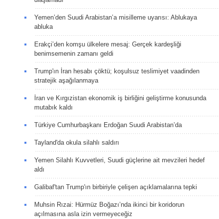
Yemen’den Suudi Arabistan’a misilleme uyarısı: Ablukaya
abluka
Erakçi’den komşu ülkelere mesaj: Gerçek kardeşliği
benimsemenin zamanı geldi
Trump'ın İran hesabı çöktü; koşulsuz teslimiyet vaadinden
stratejik aşağılanmaya
İran ve Kırgızistan ekonomik iş birliğini geliştirme konusunda
mutabık kaldı
Türkiye Cumhurbaşkanı Erdoğan Suudi Arabistan’da
Tayland'da okula silahlı saldırı
Yemen Silahlı Kuvvetleri, Suudi güçlerine ait mevzileri hedef
aldı
Galibaf'tan Trump'ın birbiriyle çelişen açıklamalarına tepki
Muhsin Rızai: Hürmüz Boğazı’nda ikinci bir koridorun
açılmasına asla izin vermeyeceğiz