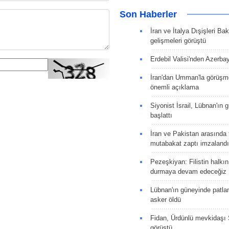
Son Haberler
İran ve İtalya Dışişleri Ba
gelişmeleri görüştü
Erdebil Valisi'nden Azerba
İran'dan Umman'la görüşme
önemli açıklama
Siyonist İsrail, Lübnan'ın 
başlattı
İran ve Pakistan arasında t
mutabakat zaptı imzalandı
Pezeşkiyan: Filistin halkı
durmaya devam edeceğiz
Lübnan'ın güneyinde patla
asker öldü
Fidan, Ürdünlü mevkidaşı S
görüştü