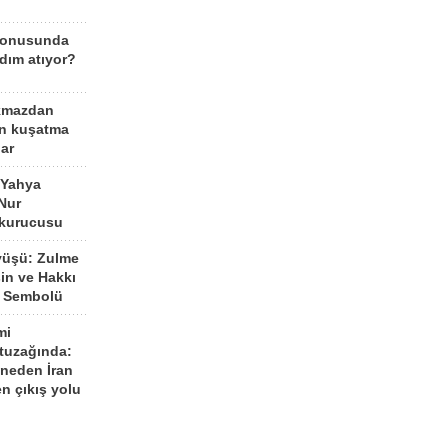
konusunda
dım atıyor?
kmazdan
an kuşatma
ar
 Yahya
Nur
 kurucusu
yüşü: Zulme
şin ve Hakkı
 Sembolü
mi
 tuzağında:
neden İran
n çıkış yolu