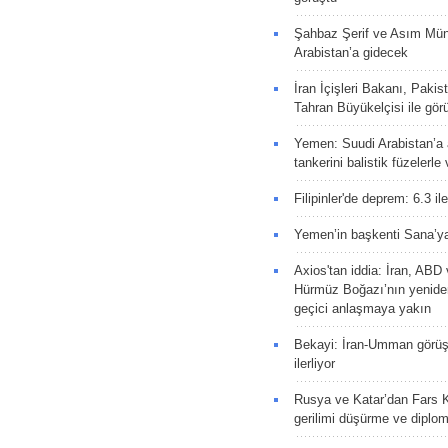
Şahbaz Şerif ve Asım Müni
Arabistan’a gidecek
İran İçişleri Bakanı, Pakis
Tahran Büyükelçisi ile gör
Yemen: Suudi Arabistan’a a
tankerini balistik füzelerle
Filipinler'de deprem: 6.3 il
Yemen’in başkenti Sana’ya
Axios'tan iddia: İran, AB
Hürmüz Boğazı’nın yeniden
geçici anlaşmaya yakın
Bekayi: İran-Umman görüş
ilerliyor
Rusya ve Katar’dan Fars K
gerilimi düşürme ve diplom