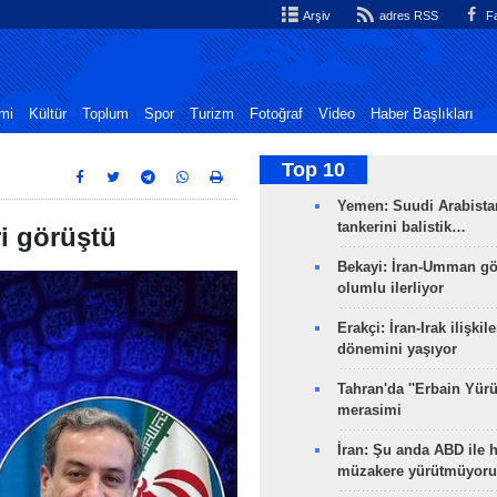
Arşiv
adres RSS
Fa
mi
Kültür
Toplum
Spor
Turizm
Fotoğraf
Video
Haber Başlıkları
Top 10
Yemen: Suudi Arabistan
tankerini balistik…
ri görüştü
Bekayi: İran-Umman gö
olumlu ilerliyor
Erakçi: İran-Irak ilişkile
dönemini yaşıyor
Tahran'da ''Erbain Yürü
merasimi
İran: Şu anda ABD ile 
müzakere yürütmüyoru