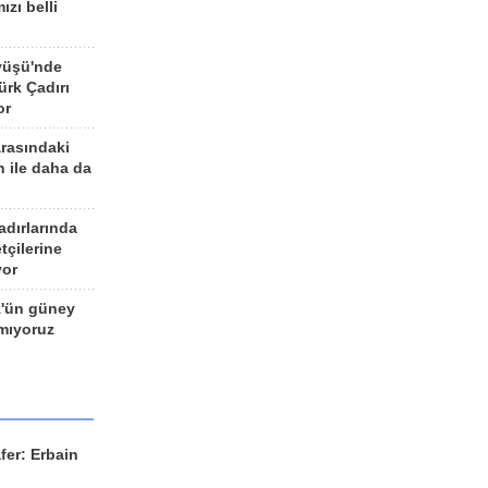
ızı belli
yüşü'nde
rk Çadırı
or
arasındaki
n ile daha da
adırlarında
tçilerine
yor
z'ün güney
ımıyoruz
fer: Erbain
ü