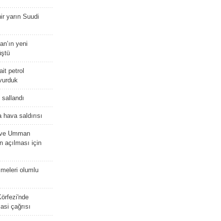
r yarın Suudi
tan’ın yeni
üştü
it petrol
 vurduk
e sallandı
 hava saldırısı
D ve Umman
 açılması için
meleri olumlu
örfezi'nde
asi çağrısı