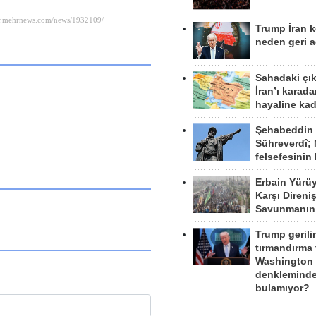
Trump İran 
neden geri a
Sahadaki çı
İran’ı karad
hayaline kad
Şehabeddin
Sühreverdî; 
felsefesinin
Erbain Yürü
Karşı Direni
Savunmanın
Trump gerili
tırmandırma
Washington 
denkleminde
bulamıyor?