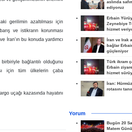
aslında safım
ediyoruz
Erbain Yürü
ki gerilimin azaltılması için
Zeynebiye Tü
hizmet veriy
barış ve istikrarın korunması
i ve İran’ın bu konuda yardımcı
İran ve Irak 
bağlar Erbai
güçleniyor
 birbiriyle bağlantılı olduğunu
Türk ikram ç
Erbain ziyare
sı için tüm ülkelerin çaba
hizmet sürü
İran: Hürmü
rotasını tan
kargo uçağı kazasında hayatını
Yorum
Bugün 20 Sa
Matem Gün