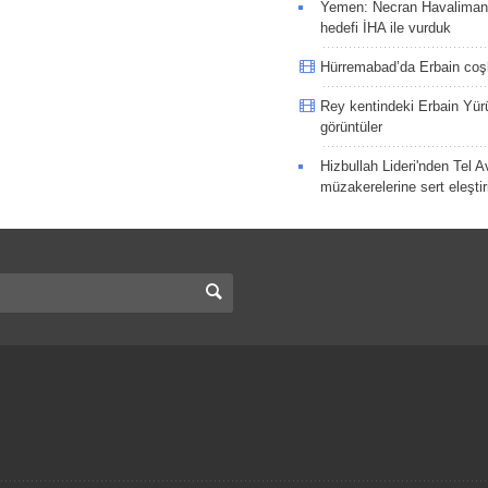
Yemen: Necran Havaliman
hedefi İHA ile vurduk
Hürremabad’da Erbain co
Rey kentindeki Erbain Yü
görüntüler
Hizbullah Lideri'nden Tel A
müzakerelerine sert eleştir