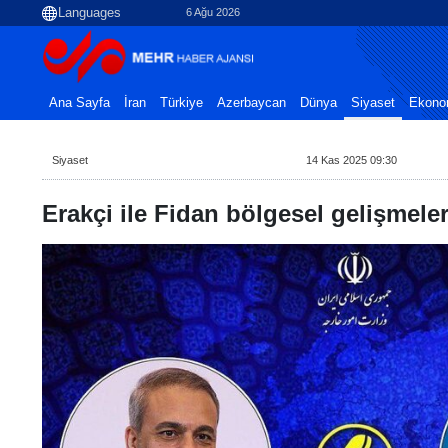
6 Ağu 2026
Ana Sayfa
İran
Türkiye
Azerbaycan
Dünya
Siyaset
Ekono
Siyaset
14 Kas 2025 09:30
Erakçi ile Fidan bölgesel gelişmele