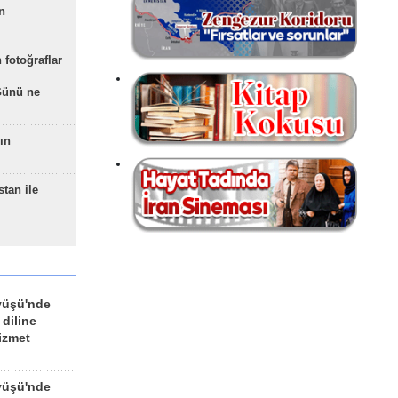
n
 fotoğraflar
Günü ne
ın
stan ile
yüşü'nde
 diline
izmet
yüşü'nde