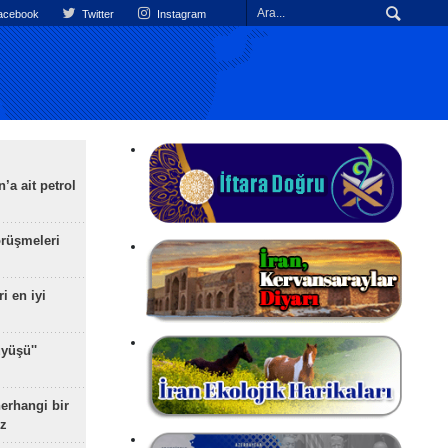
cebook
Twitter
Instagram
’a ait petrol
rüşmeleri
ri en iyi
yüşü''
herhangi bir
z