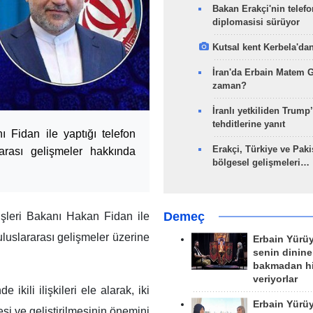
Bakan Erakçi'nin telefo
diplomasisi sürüyor
Kutsal kent Kerbela'dan
İran'da Erbain Matem 
zaman?
İranlı yetkiliden Trump’
tehditlerine yanıt
ı Fidan ile yaptığı telefon
Erakçi, Türkiye ve Paki
rarası gelişmeler hakkında
bölgesel gelişmeleri…
Demeç
işleri Bakanı Hakan Fidan ile
 uluslararası gelişmeler üzerine
Erbain Yürü
senin dinine
bakmadan h
veriyorlar
ikili ilişkileri ele alarak, iki
Erbain Yürü
esi ve geliştirilmesinin önemini