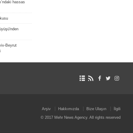
ı’ndaki hassas
şkusu
rüyüşü'nden
viv-Beyrut
i
Arşiv
Hakkımızda
Bize Ulaşın
İlgili
© 2017 Mehr News Agency. All rights reserved