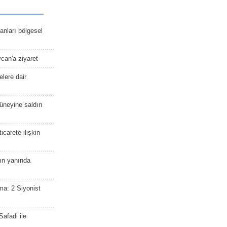
kanları bölgesel
ycan'a ziyaret
lere dair
güneyine saldırı
icarete ilişkin
nın yanında
ma: 2 Siyonist
afadi ile