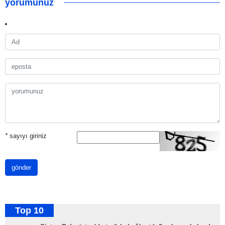
yorumunuz
*
sayıyı giriniz
gönder
Top 10