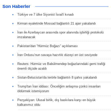
Son Haberler
Türkiye ve 7 ülke Siyonist İsrail'i kınadı
Kirman eyaletinde Mossad bağlantılı 21 ajan yakalandı
İran ile Azerbaycan arasında spor alanında işbirliği protokolü
imzalanacak
Pakistan'dan “Hürmüz Boğazı” açıklaması
İran Ordusu’nun savaşa hazırlık düzeyi en üst seviyede
Reuters: Hürmüz ve Babülmendep boğazlarındaki gemi trafiği
önemli ölçüde azaldı
Sistan-Belucistan'da terörle bağlantılı 8 şahıs yakalandı
Trump'tan İran iddiası: Önceliğim anlaşma çünkü insanları
öldürmek istemiyorum
Pezşekiyan: Ulusal birlik, dış baskılara karşı en büyük
kalkanımız oldu