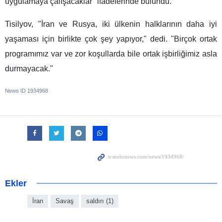
uygulamaya çalışacaklar" ifadelerinde bulundu.
Tisilyov, "İran ve Rusya, iki ülkenin halklarının daha iyi
yaşaması için birlikte çok şey yapıyor," dedi. "Birçok ortak
programımız var ve zor koşullarda bile ortak işbirliğimiz asla
durmayacak."
News ID
1934968
Ekler
İran
Savaş
saldırı (1)