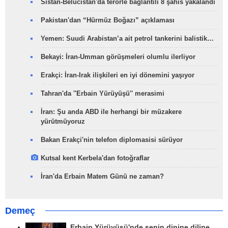
Sistan-Belucistan'da terörle bağlantılı 8 şahıs yakalandı
Pakistan'dan “Hürmüz Boğazı” açıklaması
Yemen: Suudi Arabistan’a ait petrol tankerini balistik…
Bekayi: İran-Umman görüşmeleri olumlu ilerliyor
Erakçi: İran-Irak ilişkileri en iyi dönemini yaşıyor
Tahran'da ''Erbain Yürüyüşü'' merasimi
İran: Şu anda ABD ile herhangi bir müzakere
yürütmüyoruz
Bakan Erakçi'nin telefon diplomasisi sürüyor
Kutsal kent Kerbela'dan fotoğraflar
İran'da Erbain Matem Günü ne zaman?
Demeç
Erbain Yürüyüşü'nde senin dinine diline