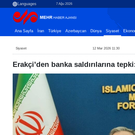
7 Ağu 2026
Ana Sayfa
İran
Türkiye
Azerbaycan
Dünya
Siyaset
Ekono
Siyaset
12 Mar 2026 11:30
Erakçi’den banka saldırılarına tepki