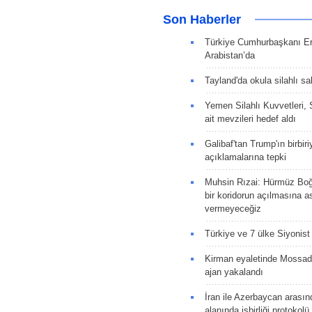
Son Haberler
Türkiye Cumhurbaşkanı E
Arabistan’da
Tayland'da okula silahlı sal
Yemen Silahlı Kuvvetleri, 
ait mevzileri hedef aldı
Galibaf'tan Trump'ın birbiri
açıklamalarına tepki
Muhsin Rızai: Hürmüz Boğa
bir koridorun açılmasına as
vermeyeceğiz
Türkiye ve 7 ülke Siyonist İ
Kirman eyaletinde Mossad 
ajan yakalandı
İran ile Azerbaycan arasın
alanında işbirliği protokol