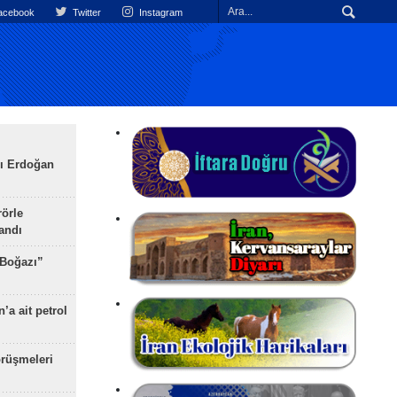
cebook
Twitter
Instagram
ı Erdoğan
rörle
landı
 Boğazı”
’a ait petrol
rüşmeleri