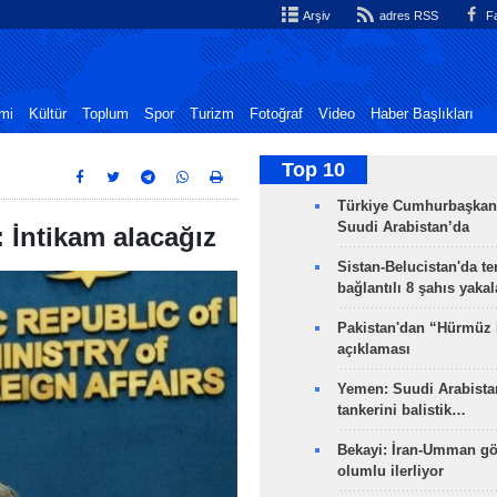
Arşiv
adres RSS
Fa
mi
Kültür
Toplum
Spor
Turizm
Fotoğraf
Video
Haber Başlıkları
Top 10
Türkiye Cumhurbaşkan
Suudi Arabistan’da
: İntikam alacağız
Sistan-Belucistan'da te
bağlantılı 8 şahıs yaka
Pakistan'dan “Hürmüz
açıklaması
Yemen: Suudi Arabistan
tankerini balistik…
Bekayi: İran-Umman gö
olumlu ilerliyor