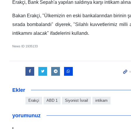
Erakçi, Bank Sepah'a yapılan saldırıya karşı intikam alınac
Bakan Erakçi, "Ülkemizin en eski bankalarından birinin ş
sırada bombalandı" diyerek, "Silahlı kuvvetlerimiz milli a
intikamını alacak" ifadelerini kullandı.
News ID
1935133
Ekler
Erakçi
ABD 1
Siyonist İsrail
intikam
yorumunuz