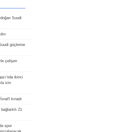
rdoğan Suudi
dırı
Suudi güçlerine
yle çelişen
zı’nda ikinci
la izin
srail'i kınadı
bağlantılı 21
da spor
ü imzalanacak