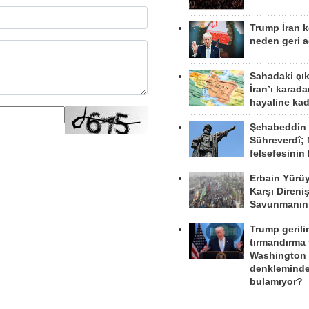
Trump İran 
neden geri a
Sahadaki çı
İran’ı karad
hayaline kad
Şehabeddin
Sühreverdî; 
felsefesinin
Erbain Yürü
Karşı Direni
Savunmanın
Trump gerili
tırmandırma
Washington 
denkleminde
bulamıyor?