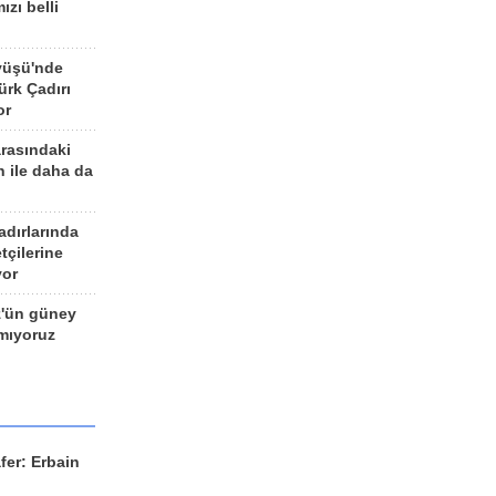
ızı belli
yüşü'nde
rk Çadırı
or
arasındaki
n ile daha da
adırlarında
tçilerine
yor
z'ün güney
ımıyoruz
fer: Erbain
ü