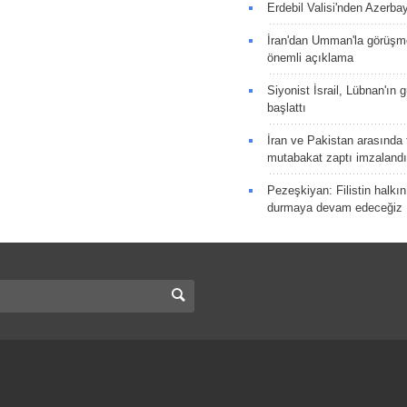
Erdebil Valisi'nden Azerba
İran'dan Umman'la görüşme
önemli açıklama
Siyonist İsrail, Lübnan'ın 
başlattı
İran ve Pakistan arasında t
mutabakat zaptı imzalandı
Pezeşkiyan: Filistin halkı
durmaya devam edeceğiz