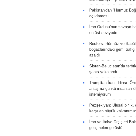
Pakistan'dan “Hürmüz Boğ
açıklaması
İran Ordusu’nun savaşa ha
en üst seviyede
Reuters: Hürmüz ve Babü
boğazlarındaki gemi trafiğ
azaldı
Sistan-Belucistan'da terörl
şahıs yakalandı
Trump'tan İran iddiası: Ön
anlaşma çünkü insanları 
istemiyorum
Pezşekiyan: Ulusal birlik, 
karşı en büyük kalkanımız
İran ve İtalya Dışişleri Ba
gelişmeleri görüştü