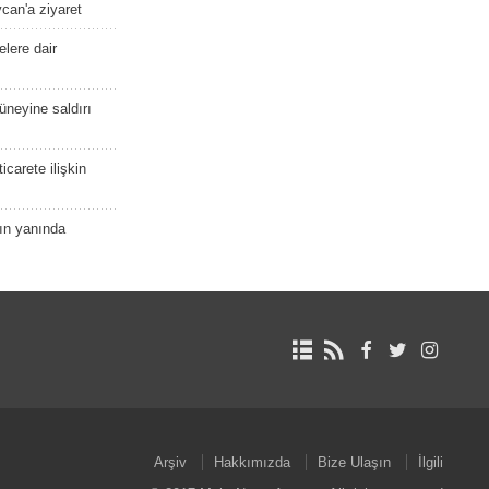
ycan'a ziyaret
lere dair
güneyine saldırı
icarete ilişkin
nın yanında
Arşiv
Hakkımızda
Bize Ulaşın
İlgili