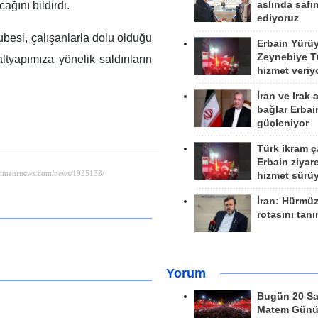
aslında safım
ağını bildirdi.
ediyoruz
ubesi, çalışanlarla dolu olduğu
Erbain Yürü
Zeynebiye Tü
ltyapımıza yönelik saldırıların
hizmet veriy
İran ve Irak 
bağlar Erbai
güçleniyor
Türk ikram ç
Erbain ziyare
hizmet sürü
İran: Hürmü
rotasını tan
Yorum
Bugün 20 Sa
Matem Gün