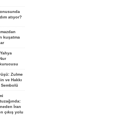
konusunda
dım atıyor?
kmazdan
an kuşatma
ar
 Yahya
Nur
 kurucusu
yüşü: Zulme
şin ve Hakkı
 Sembolü
mi
 tuzağında:
neden İran
n çıkış yolu