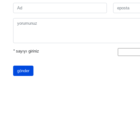
*
sayıyı giriniz
gönder