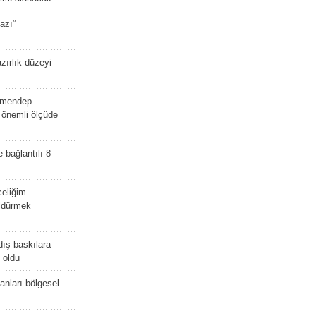
azı”
zırlık düzeyi
lmendep
i önemli ölçüde
e bağlantılı 8
celiğim
öldürmek
dış baskılara
 oldu
kanları bölgesel