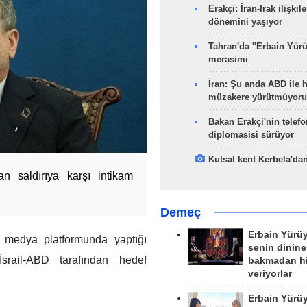
Erakçi: İran-Irak ilişkile
dönemini yaşıyor
Tahran'da ''Erbain Yürü
merasimi
İran: Şu anda ABD ile 
müzakere yürütmüyoru
Bakan Erakçi'nin telefo
diplomasisi sürüyor
Kutsal kent Kerbela'dan
n saldırıya karşı intikam
Demeç
Erbain Yürü
 medya platformunda yaptığı
senin dinine
srail-ABD tarafından hedef
bakmadan h
veriyorlar
Erbain Yürü