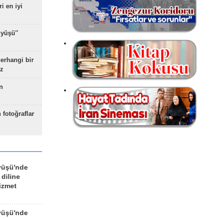
ri en iyi
yüşü''
herhangi bir
z
n
 fotoğraflar
yüşü'nde
 diline
izmet
yüşü'nde