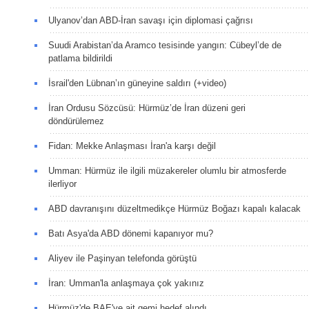
Ulyanov’dan ABD-İran savaşı için diplomasi çağrısı
Suudi Arabistan’da Aramco tesisinde yangın: Cübeyl’de de
patlama bildirildi
İsrail'den Lübnan’ın güneyine saldırı (+video)
İran Ordusu Sözcüsü: Hürmüz’de İran düzeni geri
döndürülemez
Fidan: Mekke Anlaşması İran'a karşı değil
Umman: Hürmüz ile ilgili müzakereler olumlu bir atmosferde
ilerliyor
ABD davranışını düzeltmedikçe Hürmüz Boğazı kapalı kalacak
Batı Asya'da ABD dönemi kapanıyor mu?
Aliyev ile Paşinyan telefonda görüştü
İran: Umman'la anlaşmaya çok yakınız
Hürmüz'de BAE'ye ait gemi hedef alındı