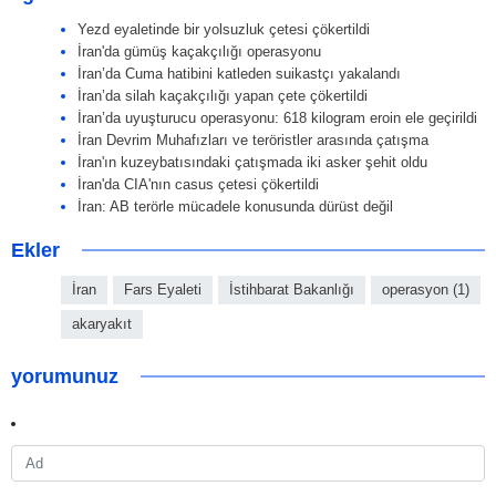
Yezd eyaletinde bir yolsuzluk çetesi çökertildi
İran'da gümüş kaçakçılığı operasyonu
İran’da Cuma hatibini katleden suikastçı yakalandı
İran’da silah kaçakçılığı yapan çete çökertildi
İran’da uyuşturucu operasyonu: 618 kilogram eroin ele geçirildi
İran Devrim Muhafızları ve teröristler arasında çatışma
İran'ın kuzeybatısındaki çatışmada iki asker şehit oldu
İran'da CIA'nın casus çetesi çökertildi
İran: AB terörle mücadele konusunda dürüst değil
Ekler
İran
Fars Eyaleti
İstihbarat Bakanlığı
operasyon (1)
akaryakıt
yorumunuz