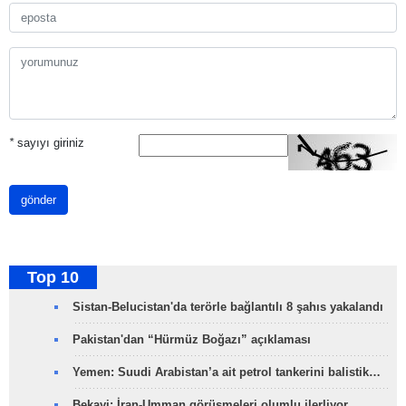
*
sayıyı giriniz
gönder
Top 10
Sistan-Belucistan'da terörle bağlantılı 8 şahıs yakalandı
Pakistan'dan “Hürmüz Boğazı” açıklaması
Yemen: Suudi Arabistan’a ait petrol tankerini balistik…
Bekayi: İran-Umman görüşmeleri olumlu ilerliyor