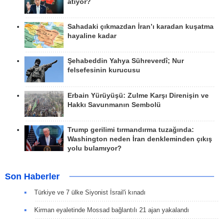
atıyor?
Sahadaki çıkmazdan İran’ı karadan kuşatma
hayaline kadar
Şehabeddin Yahya Sühreverdî; Nur
felsefesinin kurucusu
Erbain Yürüyüşü: Zulme Karşı Direnişin ve
Hakkı Savunmanın Sembolü
Trump gerilimi tırmandırma tuzağında:
Washington neden İran denkleminden çıkış
yolu bulamıyor?
Son Haberler
Türkiye ve 7 ülke Siyonist İsrail'i kınadı
Kirman eyaletinde Mossad bağlantılı 21 ajan yakalandı