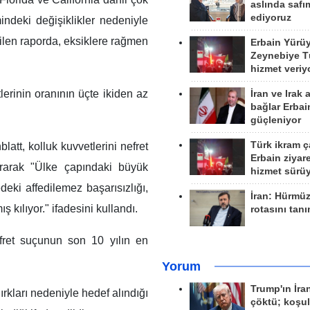
aslında safım
ediyoruz
ndeki değişiklikler nedeniyle
dilen raporda, eksiklere rağmen
Erbain Yürü
Zeynebiye Tü
hizmet veriy
tlerinin oranının üçte ikiden az
İran ve Irak 
bağlar Erbai
güçleniyor
Türk ikram ç
latt, kolluk kuvvetlerini nefret
Erbain ziyare
ırarak "Ülke çapındaki büyük
hizmet sürü
edeki affedilemez başarısızlığı,
İran: Hürmü
 kılıyor." ifadesini kullandı.
rotasını tan
fret suçunun son 10 yılın en
Yorum
Trump'ın İra
rkları nedeniyle hedef alındığı
çöktü; koşu