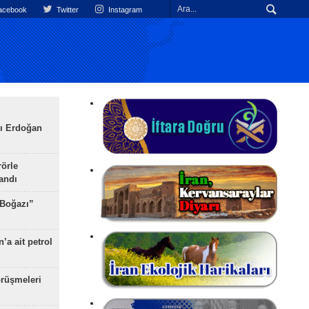
cebook
Twitter
Instagram
ı Erdoğan
rörle
landı
 Boğazı”
’a ait petrol
rüşmeleri