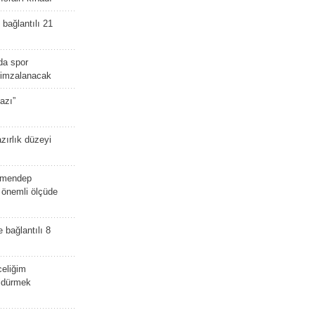
bağlantılı 21
da spor
ü imzalanacak
azı”
zırlık düzeyi
lmendep
i önemli ölçüde
e bağlantılı 8
celiğim
öldürmek