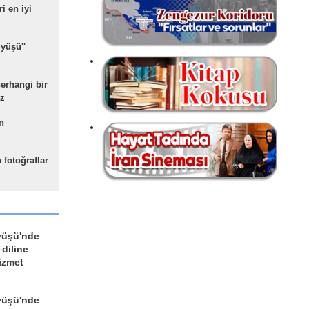
ri en iyi
yüşü''
herhangi bir
z
n
 fotoğraflar
yüşü'nde
 diline
izmet
yüşü'nde