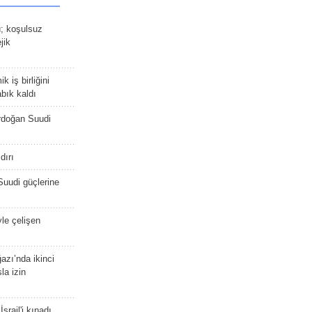
ü; koşulsuz
jik
 iş birliğini
bık kaldı
rdoğan Suudi
dırı
Suudi güçlerine
yle çelişen
zı’nda ikinci
la izin
srail'i kınadı