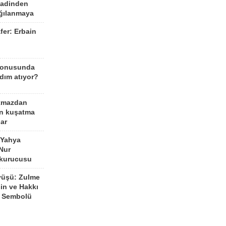
aadinden
ağılanmaya
fer: Erbain
ü
konusunda
dım atıyor?
kmazdan
an kuşatma
ar
 Yahya
Nur
 kurucusu
yüşü: Zulme
şin ve Hakkı
 Sembolü