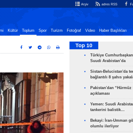
Arşiv
adres RSS
Fa
mi
Kültür
Toplum
Spor
Turizm
Fotoğraf
Video
Haber Başlıkları
Top 10
Türkiye Cumhurbaşkan
Suudi Arabistan’da
Sistan-Belucistan'da te
bağlantılı 8 şahıs yaka
Pakistan'dan “Hürmüz
açıklaması
Yemen: Suudi Arabistan
tankerini balistik…
Bekayi: İran-Umman gö
olumlu ilerliyor