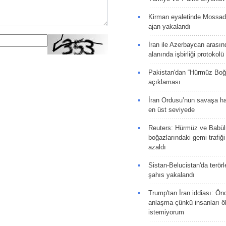
Kirman eyaletinde Mossad 
ajan yakalandı
İran ile Azerbaycan arasın
alanında işbirliği protokol
Pakistan'dan “Hürmüz Boğ
açıklaması
İran Ordusu’nun savaşa ha
en üst seviyede
Reuters: Hürmüz ve Babü
boğazlarındaki gemi trafiğ
azaldı
Sistan-Belucistan'da terörl
şahıs yakalandı
Trump'tan İran iddiası: Ön
anlaşma çünkü insanları 
istemiyorum