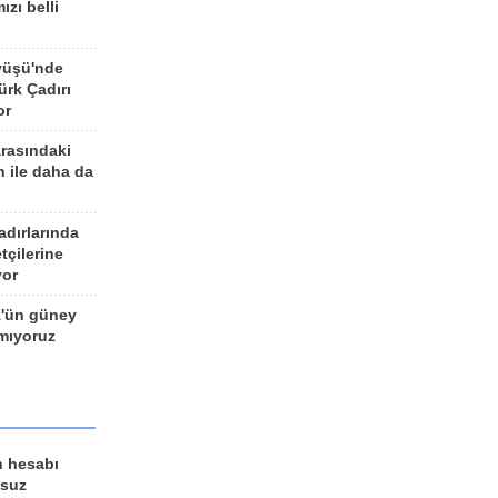
ızı belli
yüşü'nde
rk Çadırı
or
arasındaki
n ile daha da
adırlarında
tçilerine
yor
z'ün güney
ımıyoruz
n hesabı
lsuz