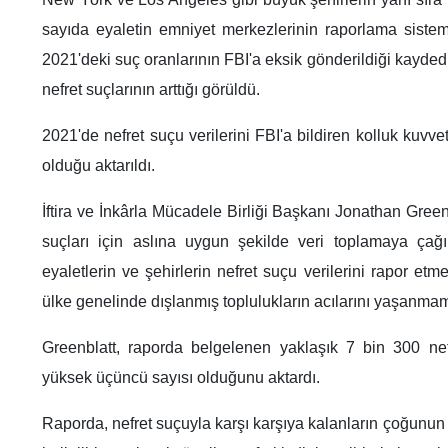
sayıda eyaletin emniyet merkezlerinin raporlama sistemi
2021'deki suç oranlarının FBI'a eksik gönderildiği kayde
nefret suçlarının arttığı görüldü.
2021'de nefret suçu verilerini FBI'a bildiren kolluk kuvve
olduğu aktarıldı.
İftira ve İnkârla Mücadele Birliği Başkanı Jonathan Greenb
suçları için aslına uygun şekilde veri toplamaya çağ
eyaletlerin ve şehirlerin nefret suçu verilerini rapor etm
ülke genelinde dışlanmış toplulukların acılarını yaşanmamış
Greenblatt, raporda belgelenen yaklaşık 7 bin 300 ne
yüksek üçüncü sayısı olduğunu aktardı.
Raporda, nefret suçuyla karşı karşıya kalanların çoğunun ı