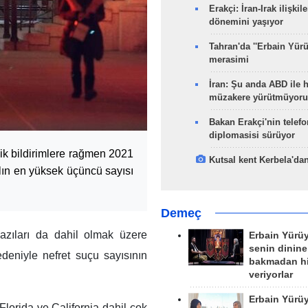
Erakçi: İran-Irak ilişkile
dönemini yaşıyor
Tahran'da ''Erbain Yürü
merasimi
İran: Şu anda ABD ile 
müzakere yürütmüyoru
Bakan Erakçi'nin telefo
diplomasisi sürüyor
k bildirimlere rağmen 2021
Kutsal kent Kerbela'dan
ılın en yüksek üçüncü sayısı
Demeç
zıları da dahil olmak üzere
Erbain Yürü
senin dinine
nedeniyle nefret suçu sayısının
bakmadan h
veriyorlar
Erbain Yürü
Florida ve California dahil çok