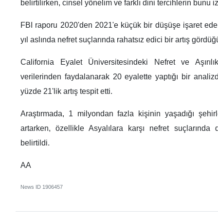
belirtilirken, cinsel yönelim ve farklı dini tercihlerin bunu iz
FBI raporu 2020'den 2021'e küçük bir düşüşe işaret eder
yıl aslında nefret suçlarında rahatsız edici bir artış gördüğ
California Eyalet Üniversitesindeki Nefret ve Aşırılı
verilerinden faydalanarak 20 eyalette yaptığı bir anali
yüzde 21'lik artış tespit etti.
Araştırmada, 1 milyondan fazla kişinin yaşadığı şehir
artarken, özellikle Asyalılara karşı nefret suçlarında 
belirtildi.
AA
News ID
1906457