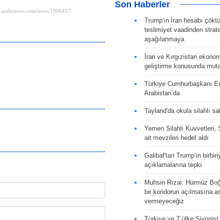
Son Haberler
Trump'ın İran hesabı çökt
teslimiyet vaadinden strate
aşağılanmaya
İran ve Kırgızistan ekonomik
geliştirme konusunda muta
Türkiye Cumhurbaşkanı E
Arabistan’da
Tayland'da okula silahlı sal
Yemen Silahlı Kuvvetleri, 
ait mevzileri hedef aldı
Galibaf'tan Trump'ın birbiri
açıklamalarına tepki
Muhsin Rızai: Hürmüz Boğa
bir koridorun açılmasına as
vermeyeceğiz
Türkiye ve 7 ülke Siyonist İ