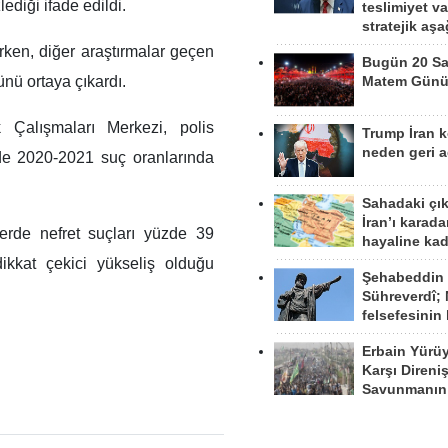
lediği ifade edildi.
teslimiyet v
stratejik aş
ken, diğer araştırmalar geçen
Bugün 20 Sa
ünü ortaya çıkardı.
Matem Gün
k Çalışmaları Merkezi, polis
Trump İran 
neden geri a
zde 2020-2021 suç oranlarında
Sahadaki çı
İran’ı karad
lerde nefret suçları yüzde 39
hayaline kad
dikkat çekici yükseliş olduğu
Şehabeddin
Sühreverdî; 
felsefesinin
Erbain Yürü
Karşı Direni
Savunmanın