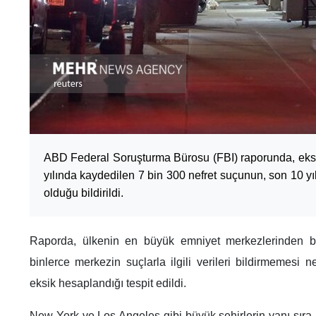
ABD Federal Soruşturma Bürosu (FBI) raporunda, eksi
yılında kaydedilen 7 bin 300 nefret suçunun, son 10 y
olduğu bildirildi.
Raporda, ülkenin en büyük emniyet merkezlerinden ba
binlerce merkezin suçlarla ilgili verileri bildirmemesi 
eksik hesaplandığı tespit edildi.
New York ve Los Angeles gibi büyük şehirlerin yanı sıra 