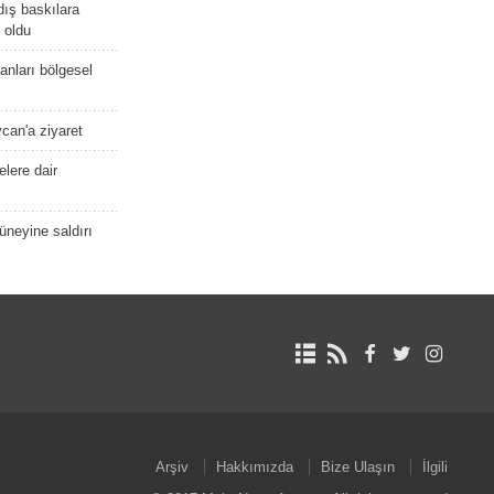
dış baskılara
 oldu
kanları bölgesel
ycan'a ziyaret
lere dair
güneyine saldırı
Arşiv
Hakkımızda
Bize Ulaşın
İlgili